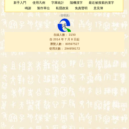
新手入門
使用凡例
字庫統計
隨機漢字
最近被搜索的漢字
鳴謝
製作單位
私隱政策
免責聲明
意見簿
（
管理員
）
在線人數： 3150
自 2014 年 7 月 8 日起
瀏覽人數： 80597527
使用次數： 294958172