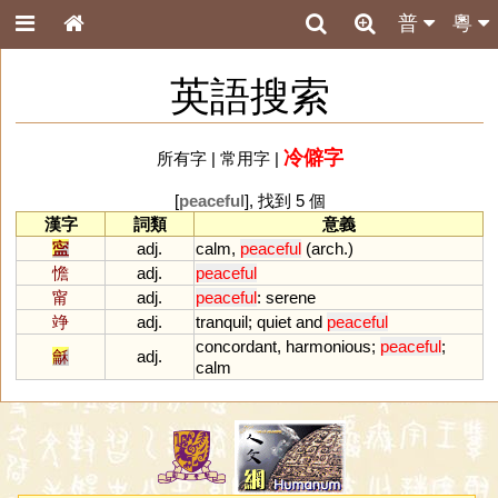
普
粵
英語搜索
冷僻字
所有字
|
常用字
|
[
peaceful
], 找到 5 個
漢字
詞類
意義
寍
adj.
calm
,
peaceful
(
arch
.)
憺
adj.
peaceful
甯
adj.
peaceful
:
serene
竫
adj.
tranquil
;
quiet
and
peaceful
concordant
,
harmonious
;
peaceful
;
龢
adj.
calm