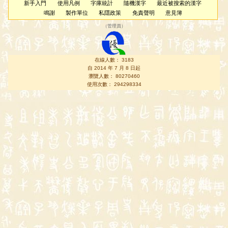
新手入門
使用凡例
字庫統計
隨機漢字
最近被搜索的漢字
鳴謝
製作單位
私隱政策
免責聲明
意見簿
（
管理員
）
在線人數： 3183
自 2014 年 7 月 8 日起
瀏覽人數： 80270460
使用次數： 294298334