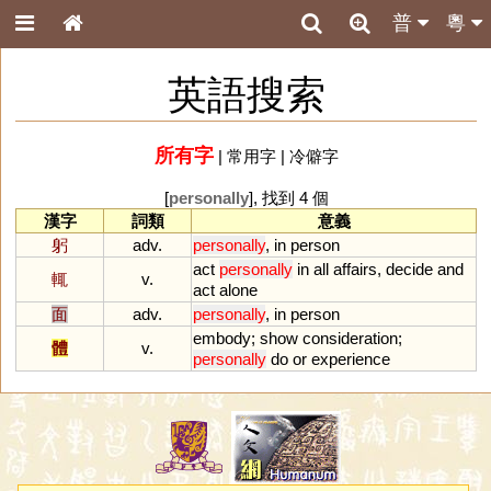
普
粵
英語搜索
所有字
|
常用字
|
冷僻字
[
personally
], 找到 4 個
漢字
詞類
意義
躬
adv.
personally
,
in
person
act
personally
in
all
affairs
,
decide
and
輒
v.
act
alone
面
adv.
personally
,
in
person
embody
;
show
consideration
;
體
v.
personally
do
or
experience