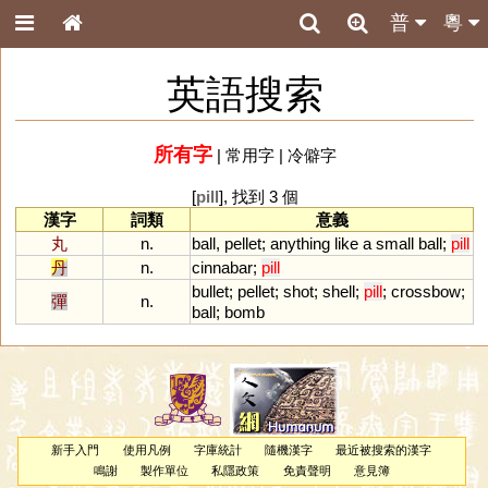
普
粵
英語搜索
所有字
|
常用字
|
冷僻字
[
pill
], 找到 3 個
漢字
詞類
意義
丸
n.
ball
,
pellet
;
anything
like
a
small
ball
;
pill
丹
n.
cinnabar
;
pill
bullet
;
pellet
;
shot
;
shell
;
pill
;
crossbow
;
彈
n.
ball
;
bomb
新手入門
使用凡例
字庫統計
隨機漢字
最近被搜索的漢字
鳴謝
製作單位
私隱政策
免責聲明
意見簿