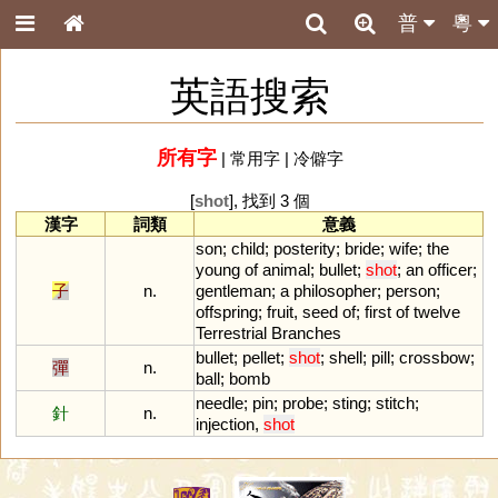
普
粵
英語搜索
所有字
|
常用字
|
冷僻字
[
shot
], 找到 3 個
漢字
詞類
意義
son
;
child
;
posterity
;
bride
;
wife
;
the
young
of
animal
;
bullet
;
shot
;
an
officer
;
子
n.
gentleman
;
a
philosopher
;
person
;
offspring
;
fruit
,
seed
of
;
first
of
twelve
Terrestrial
Branches
bullet
;
pellet
;
shot
;
shell
;
pill
;
crossbow
;
彈
n.
ball
;
bomb
needle
;
pin
;
probe
;
sting
;
stitch
;
針
n.
injection
,
shot