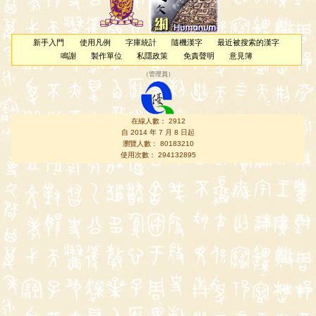
新手入門
使用凡例
字庫統計
隨機漢字
最近被搜索的漢字
鳴謝
製作單位
私隱政策
免責聲明
意見簿
（
管理員
）
在線人數： 2912
自 2014 年 7 月 8 日起
瀏覽人數： 80183210
使用次數： 294132895