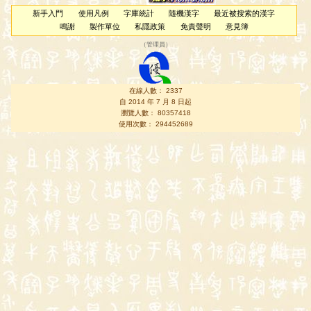
新手入門
使用凡例
字庫統計
隨機漢字
最近被搜索的漢字
鳴謝
製作單位
私隱政策
免責聲明
意見簿
（
管理員
）
在線人數： 2337
自 2014 年 7 月 8 日起
瀏覽人數： 80357418
使用次數： 294452689