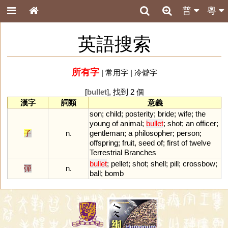
普
粵
英語搜索
所有字
|
常用字
|
冷僻字
[
bullet
], 找到 2 個
漢字
詞類
意義
son
;
child
;
posterity
;
bride
;
wife
;
the
young
of
animal
;
bullet
;
shot
;
an
officer
;
子
n.
gentleman
;
a
philosopher
;
person
;
offspring
;
fruit
,
seed
of
;
first
of
twelve
Terrestrial
Branches
bullet
;
pellet
;
shot
;
shell
;
pill
;
crossbow
;
彈
n.
ball
;
bomb