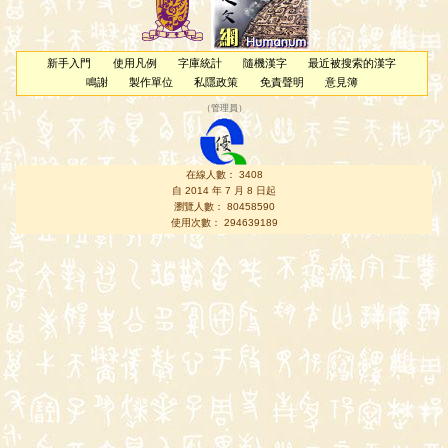
新手入門
使用凡例
字庫統計
隨機漢字
最近被搜索的漢字
鳴謝
製作單位
私隱政策
免責聲明
意見簿
（
管理員
）
在線人數： 3408
自 2014 年 7 月 8 日起
瀏覽人數： 80458590
使用次數： 294639189