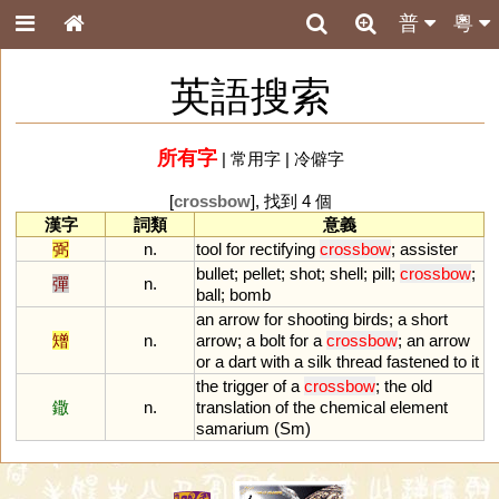
普
粵
英語搜索
所有字
|
常用字
|
冷僻字
[
crossbow
], 找到 4 個
漢字
詞類
意義
弼
n.
tool
for
rectifying
crossbow
;
assister
bullet
;
pellet
;
shot
;
shell
;
pill
;
crossbow
;
彈
n.
ball
;
bomb
an
arrow
for
shooting
birds
;
a
short
矰
n.
arrow
;
a
bolt
for
a
crossbow
;
an
arrow
or
a
dart
with
a
silk
thread
fastened
to
it
the
trigger
of
a
crossbow
;
the
old
鏾
n.
translation
of
the
chemical
element
samarium
(
Sm
)