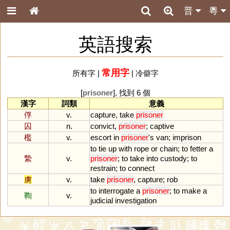
普
粵
英語搜索
常用字
所有字
|
|
冷僻字
[
prisoner
], 找到 6 個
漢字
詞類
意義
俘
v.
capture
,
take
prisoner
囚
n.
convict
,
prisoner
;
captive
檻
v.
escort
in
prisoner
'
s
van
;
imprison
to
tie
up
with
rope
or
chain
;
to
fetter
a
縶
v.
prisoner
;
to
take
into
custody
;
to
restrain
;
to
connect
虜
v.
take
prisoner
,
capture
;
rob
to
interrogate
a
prisoner
;
to
make
a
鞫
v.
judicial
investigation