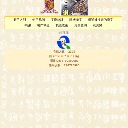
新手入門
使用凡例
字庫統計
隨機漢字
最近被搜索的漢字
鳴謝
製作單位
私隱政策
免責聲明
意見簿
（
管理員
）
在線人數： 2395
自 2014 年 7 月 8 日起
瀏覽人數： 80499080
使用次數： 294726985