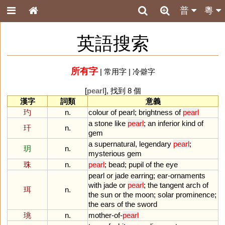
普
粵
英語搜索
所有字
|
常用字
|
冷僻字
[
pearl
], 找到 8 個
漢字
詞類
意義
玓
n.
colour
of
pearl
;
brightness
of
pearl
a
stone
like
pearl
;
an
inferior
kind
of
玕
n.
gem
a
supernatural
,
legendary
pearl
;
玥
n.
mysterious
gem
珠
n.
pearl
;
bead
;
pupil
of
the
eye
pearl
or
jade
earring
;
ear
-
ornaments
with
jade
or
pearl
;
the
tangent
arch
of
珥
n.
the
sun
or
the
moon
;
solar
prominence
;
the
ears
of
the
sword
珧
n.
mother
-
of
-
pearl