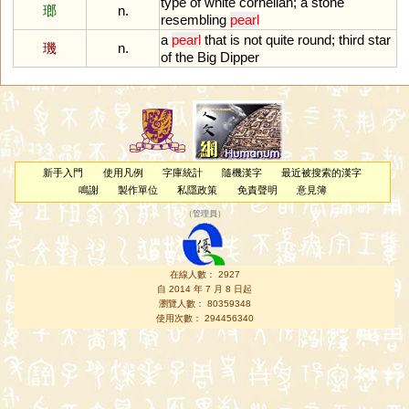
type
of
white
cornelian
;
a
stone
瑯
n.
resembling
pearl
a
pearl
that
is
not
quite
round
;
third
star
璣
n.
of
the
Big
Dipper
新手入門
使用凡例
字庫統計
隨機漢字
最近被搜索的漢字
鳴謝
製作單位
私隱政策
免責聲明
意見簿
（
管理員
）
在線人數： 2927
自 2014 年 7 月 8 日起
瀏覽人數： 80359348
使用次數： 294456340