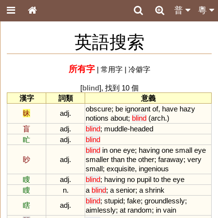
普
粵
英語搜索
所有字
|
常用字
|
冷僻字
[
blind
], 找到 10 個
漢字
詞類
意義
obscure
;
be
ignorant
of
,
have
hazy
昧
adj.
notions
about
;
blind
(
arch
.)
盲
adj.
blind
;
muddle
-
headed
盳
adj.
blind
blind
in
one
eye
;
having
one
small
eye
眇
adj.
smaller
than
the
other
;
faraway
;
very
small
;
exquisite
,
ingenious
瞍
adj.
blind
;
having
no
pupil
to
the
eye
瞍
n.
a
blind
;
a
senior
;
a
shrink
blind
;
stupid
;
fake
;
groundlessly
;
瞎
adj.
aimlessly
;
at
random
;
in
vain