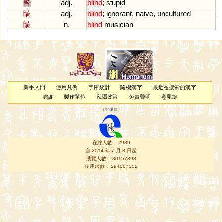
瞽
adj.
blind
;
stupid
矇
adj.
blind
;
ignorant
,
naive
,
uncultured
矇
n.
blind
musician
新手入門
使用凡例
字庫統計
隨機漢字
最近被搜索的漢字
鳴謝
製作單位
私隱政策
免責聲明
意見簿
（
管理員
）
在線人數： 2989
自 2014 年 7 月 8 日起
瀏覽人數： 80157398
使用次數： 294087352