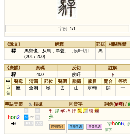
字例:
1/1
《說文》
解釋
部居
相關異體
駻
馬突也。从馬，旱聲。
〔侯旰切〕
馬
(201 / 200)
《廣韻》
頁碼
反切
註解
駻
400
侯旰
中
聲母
清濁
部位
聲調
韻攝
韻目
開合
等第
古
匣
全濁
喉
去
山
寒
/
翰
開
一
音
粵語音節
根據
同音字
詞例(
) /
&
解釋
備
刊
焊
罕
捍
扞
侃
厂
暵
熯
黃
周
蔊
h
on
2
李
何
p22
h
on
6
HKLS
人文
「駻
」的
同聲同韻
同韻同調
同聲同調
讀字