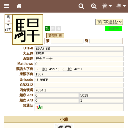
普
粵
馬
駻
187
7
繁
簡
港
異讀字
(17)
繁簡對應
繁
簡
UTF-8
E9 A7 BB
大五碼
EF5F
倉頡碼
尸火日一十
Matthews
0
漢語大字典
（一版）4557；（二版）4851
康熙字典
1367
Unicode
U+99FB
GB2312
四角號碼
7634.1
頻序 A/B
0
5019
頻次 A/B
0
1
普通話
h
n
小篆