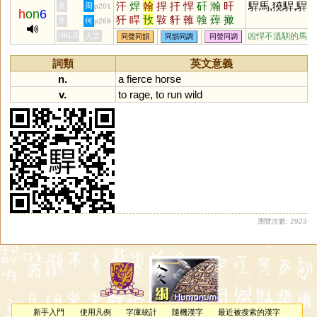
汗
焊
翰
捍
扞
悍
矸
瀚
旰
駻馬,獟駻,駻
黃
周
p201
h
on
6
犴
睅
攼
㪋
豻
雗
螒
蔊
撖
李
何
p269
鳱
馯
閈
釬
鶾
涆
銲
HKLS
人文
凶悍不溫馴的馬
同聲同韻
同韻同調
同聲同調
詞類
英文意義
n.
a
fierce
horse
v.
to
rage
,
to
run
wild
瀏覽次數: 2923
新手入門
使用凡例
字庫統計
隨機漢字
最近被搜索的漢字