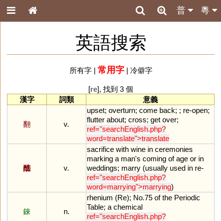
普
粵
英語搜索
常用字
所有字
|
|
冷僻字
[
re
], 找到 3 個
漢字
詞類
意義
upset
;
overturn
;
come
back
; ;
re
-
open
;
flutter
about
;
cross
;
get
over
;
翻
v.
ref="searchEnglish.php?
word=translate">translate
sacrifice
with
wine
in
ceremonies
marking
a
man
'
s
coming
of
age
or
in
醮
v.
weddings
;
marry
(
usually
used
in
re
-
ref="searchEnglish.php?
word=marrying">marrying
)
rhenium
(
Re
);
No
.
75
of
the
Periodic
Table
;
a
chemical
錸
n.
ref="searchEnglish.php?