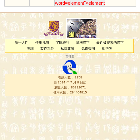
word=element">element
新手入門
使用凡例
字庫統計
隨機漢字
最近被搜索的漢字
鳴謝
製作單位
私隱政策
免責聲明
意見簿
（
管理員
）
在線人數： 3258
自 2014 年 7 月 8 日起
瀏覽人數： 80332071
使用次數： 294404815