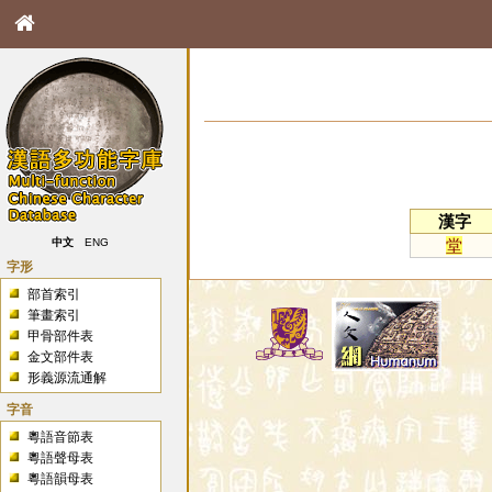
漢字
堂
中文
ENG
字形
部首索引
筆畫索引
甲骨部件表
金文部件表
形義源流通解
字音
粵語音節表
粵語聲母表
粵語韻母表