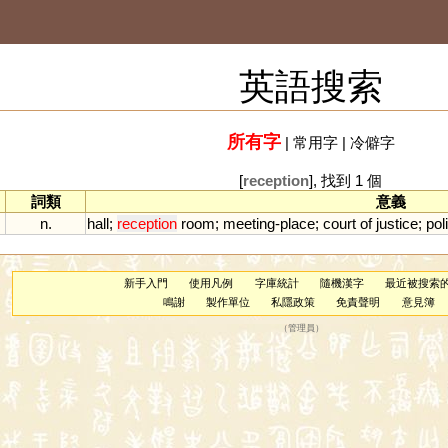
英語搜索
所有字
|
常用字
|
冷僻字
[
reception
], 找到 1 個
詞類
意義
n.
hall
;
reception
room
;
meeting
-
place
;
court
of
justice
;
pol
新手入門
使用凡例
字庫統計
隨機漢字
最近被搜索
鳴謝
製作單位
私隱政策
免責聲明
意見簿
（
管理員
）