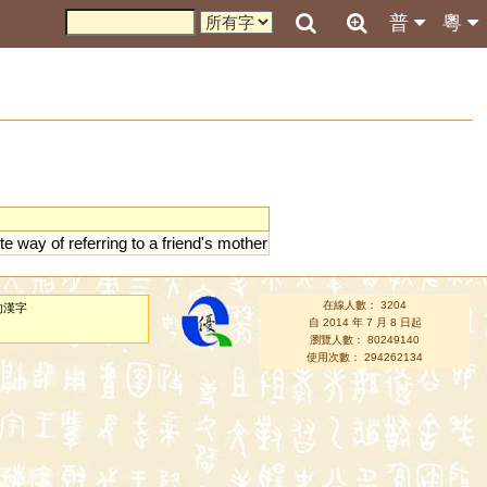
普
粵
ite
way
of
referring
to
a
friend
'
s
mother
在線人數： 3204
的漢字
自 2014 年 7 月 8 日起
瀏覽人數： 80249140
使用次數： 294262134