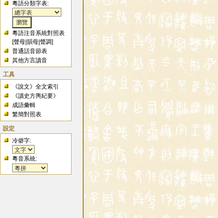
粵語分類字表:
粵語注音系統對照表
[
聲母
|
韻母
|
聲調
]
普通話音節表
其他方言讀音
工具
《說文》全文索引
《讀史方輿紀要》
成語彙輯
繁簡對照表
設定
冷僻字:
粵音系統: