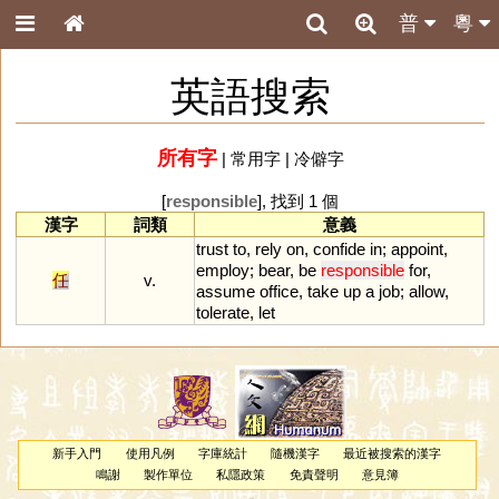
普
粵
英語搜索
所有字
|
常用字
|
冷僻字
[
responsible
], 找到 1 個
漢字
詞類
意義
trust
to
,
rely
on
,
confide
in
;
appoint
,
employ
;
bear
,
be
responsible
for
,
任
v.
assume
office
,
take
up
a
job
;
allow
,
tolerate
,
let
新手入門
使用凡例
字庫統計
隨機漢字
最近被搜索的漢字
鳴謝
製作單位
私隱政策
免責聲明
意見簿