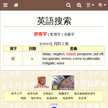
普
粵
英語搜索
所有字
|
常用字
|
冷僻字
[
retard
], 找到 1 個
漢字
詞類
意義
delay
;
neglect
;
retard
;
postpone
;
put
off
;
緩
v.
recuperate
;
revive
;
come
to
;
alleviate
;
mitigate
;
ease
新手入門
使用凡例
字庫統計
隨機漢字
最近被搜索的漢字
鳴謝
製作單位
私隱政策
免責聲明
意見簿
（
管理員
）