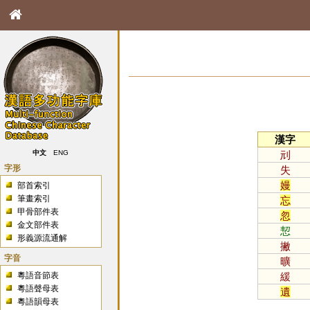
漢字
刓
中文
ENG
字形
失
嫚
部首索引
筆畫索引
忘
甲骨部件表
忽
金文部件表
恝
形義源流通解
撇
字音
曠
粵語音節表
緩
粵語聲母表
遺
粵語韻母表