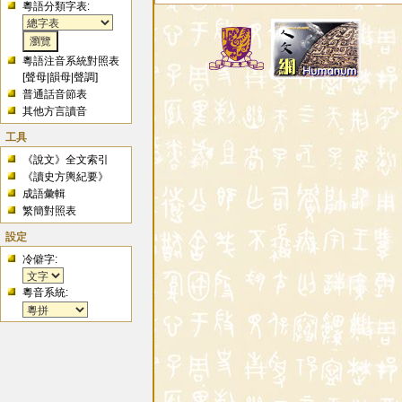
粵語分類字表:
粵語注音系統對照表
[
聲母
|
韻母
|
聲調
]
普通話音節表
其他方言讀音
工具
《說文》全文索引
《讀史方輿紀要》
成語彙輯
繁簡對照表
設定
冷僻字:
粵音系統: