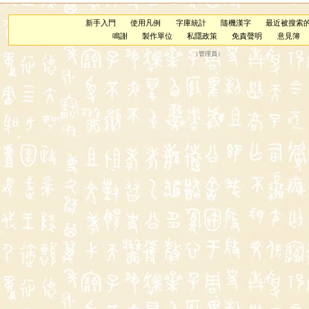
新手入門
使用凡例
字庫統計
隨機漢字
最近被搜索
鳴謝
製作單位
私隱政策
免責聲明
意見簿
（
管理員
）