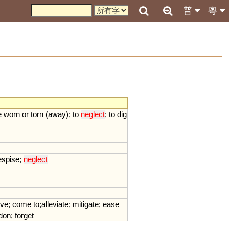
普
粵
e
worn
or
torn
(
away
);
to
neglect
;
to
dig
espise
;
neglect
ive
;
come
to
;
alleviate
;
mitigate
;
ease
don
;
forget