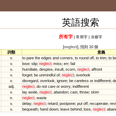
英語搜索
所有字
|
常用字
|
冷僻字
[
neglect
], 找到 10 個
詞類
意義
v.
to
pare
the
edges
and
corners
,
to
round
off
,
to
trim
;
to
b
v.
lose
;
slip
;
neglect
;
miss
;
err
;
fail
v.
humiliate
,
despise
,
insult
,
scorn
,
neglect
,
affront
v.
forget
;
be
unmindful
of
;
neglect
;
overlook
v.
disregard
,
overlook
,
ignore
;
be
careless
or
indifferent
;
d
adj.
neglect
,
do
not
care
or
worry
;
indifferent
v.
lay
aside
,
neglect
,
abandon
;
cast
,
throw
;
skim
n.
neglect
,
waste
v.
delay
;
neglect
;
retard
;
postpone
;
put
off
;
recuperate
;
rev
v.
bequeath
;
hand
down
;
leave
behind
;
lose
,
neglect
;
aban