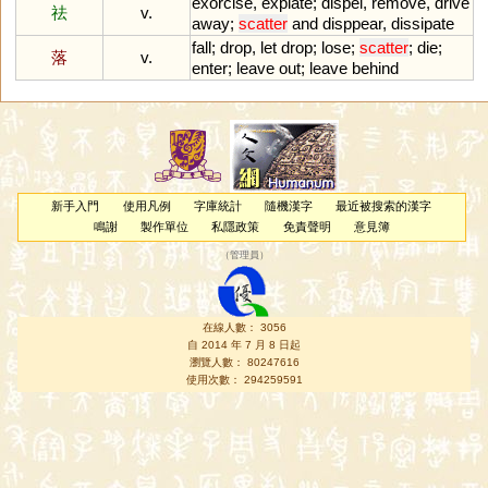
exorcise
,
expiate
;
dispel
,
remove
,
drive
祛
v.
away
;
scatter
and
disppear
,
dissipate
fall
;
drop
,
let
drop
;
lose
;
scatter
;
die
;
落
v.
enter
;
leave
out
;
leave
behind
新手入門
使用凡例
字庫統計
隨機漢字
最近被搜索的漢字
鳴謝
製作單位
私隱政策
免責聲明
意見簿
（
管理員
）
在線人數： 3056
自 2014 年 7 月 8 日起
瀏覽人數： 80247616
使用次數： 294259591