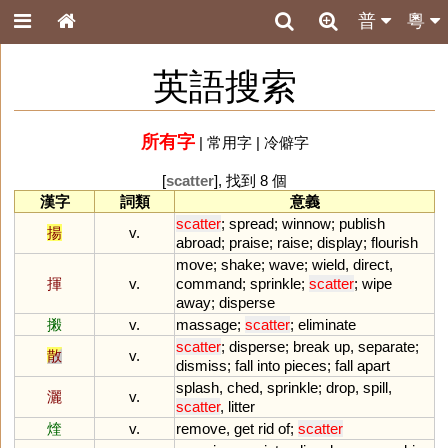
普
粵
英語搜索
所有字
|
常用字
|
冷僻字
[
scatter
], 找到 8 個
漢字
詞類
意義
scatter
;
spread
;
winnow
;
publish
揚
v.
abroad
;
praise
;
raise
;
display
;
flourish
move
;
shake
;
wave
;
wield
,
direct
,
揮
v.
command
;
sprinkle
;
scatter
;
wipe
away
;
disperse
摋
v.
massage
;
scatter
;
eliminate
scatter
;
disperse
;
break
up
,
separate
;
散
v.
dismiss
;
fall
into
pieces
;
fall
apart
splash
,
ched
,
sprinkle
;
drop
,
spill
,
灑
v.
scatter
,
litter
煃
v.
remove
,
get
rid
of
;
scatter