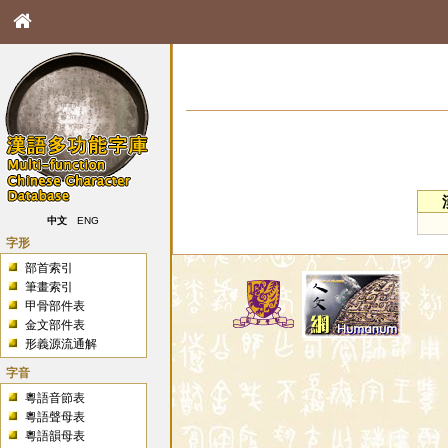
中文
ENG
字形
部首索引
筆畫索引
甲骨部件表
金文部件表
形義源流通解
字音
粵語音節表
粵語聲母表
粵語韻母表