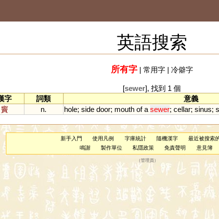
英語搜索
所有字
|
常用字
|
冷僻字
[
sewer
], 找到 1 個
漢字
詞類
意義
竇
n.
hole
;
side
door
;
mouth
of
a
sewer
;
cellar
;
sinus
;
新手入門
使用凡例
字庫統計
隨機漢字
最近被搜索
鳴謝
製作單位
私隱政策
免責聲明
意見簿
（
管理員
）