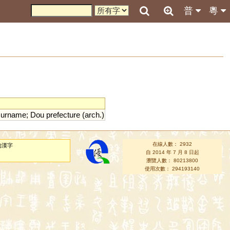
普
粵
surname
;
Dou
prefecture
(
arch
.)
在線人數： 2932
的漢字
自 2014 年 7 月 8 日起
瀏覽人數： 80213800
使用次數： 294193140