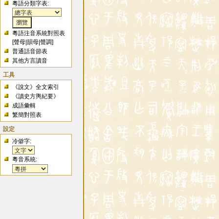
粵語分類字表:
粵語注音系統對照表
[
聲母
|
韻母
|
聲調
]
普通話音節表
其他方言讀音
工具
《說文》全文索引
《讀史方輿紀要》
成語彙輯
繁簡對照表
設定
冷僻字:
粵音系統: