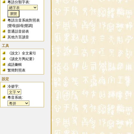
粵語分類字表:
粵語注音系統對照表
[
聲母
|
韻母
|
聲調
]
普通話音節表
其他方言讀音
工具
《說文》全文索引
《讀史方輿紀要》
成語彙輯
繁簡對照表
設定
冷僻字:
粵音系統: