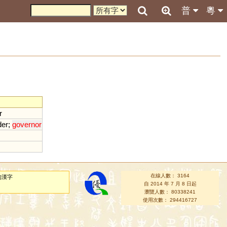
普
粵
r
der
;
governor
在線人數： 3164
的漢字
自 2014 年 7 月 8 日起
瀏覽人數： 80338241
使用次數： 294416727