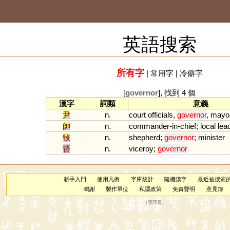
英語搜索
所有字
|
常用字
|
冷僻字
[
governor
], 找到 4 個
漢字
詞類
意義
尹
n.
court
officials
,
governor
,
mayo
帥
n.
commander
-
in
-
chief
;
local
lea
牧
n.
shepherd
;
governor
;
minister
督
n.
viceroy
;
governor
新手入門
使用凡例
字庫統計
隨機漢字
最近被搜索
鳴謝
製作單位
私隱政策
免責聲明
意見簿
（
管理員
）