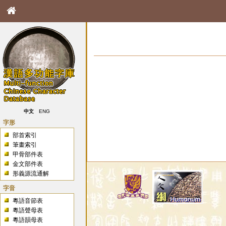
中文
ENG
字形
部首索引
筆畫索引
甲骨部件表
金文部件表
形義源流通解
字音
粵語音節表
粵語聲母表
粵語韻母表