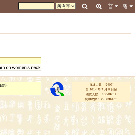
普
粵
rn
on
women
'
s
neck
在線人數： 5407
的漢字
自 2014 年 7 月 8 日起
瀏覽人數： 80048781
使用次數： 293896452