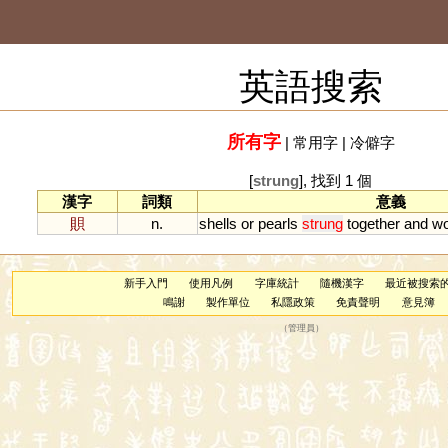
英語搜索
所有字
|
常用字
|
冷僻字
[
strung
], 找到 1 個
漢字
詞類
意義
賏
n.
shells
or
pearls
strung
together
and
wo
新手入門
使用凡例
字庫統計
隨機漢字
最近被搜索
鳴謝
製作單位
私隱政策
免責聲明
意見簿
（
管理員
）