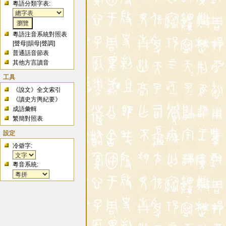
粵語分類字表:
粵語注音系統對照表
[
聲母
|
韻母
|
聲調
]
普通話音節表
其他方言讀音
工具
《說文》全文索引
《讀史方輿紀要》
成語彙輯
繁簡對照表
設定
冷僻字:
粵音系統: