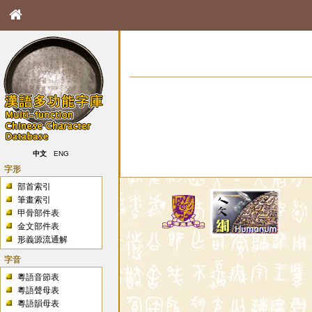
中文
ENG
字形
部首索引
筆畫索引
甲骨部件表
金文部件表
形義源流通解
字音
粵語音節表
粵語聲母表
粵語韻母表