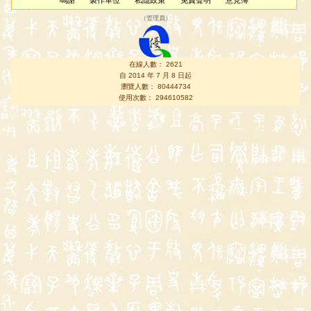
鳴謝
製作單位
私隱政策
免責聲明
意見簿
（
管理員
）
在線人數： 2621
自 2014 年 7 月 8 日起
瀏覽人數： 80444734
使用次數： 294610582