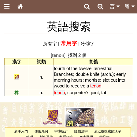
普
粵
英語搜索
常用字
所有字
|
|
冷僻字
[
tenon
], 找到 2 個
漢字
詞類
意義
fourth
of
the
twelve
Terrestrial
Branches
;
double
knife
(
arch
.);
early
卯
n.
morning
hours
;
mortise
;
slot
cut
into
wood
to
receive
a
tenon
榫
n.
tenon
;
carpenter
'
s
joint
;
tab
新手入門
使用凡例
字庫統計
隨機漢字
最近被搜索的漢字