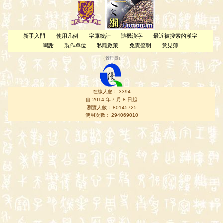
新手入門
使用凡例
字庫統計
隨機漢字
最近被搜索的漢字
鳴謝
製作單位
私隱政策
免責聲明
意見簿
（
管理員
）
在線人數： 3394
自 2014 年 7 月 8 日起
瀏覽人數： 80145725
使用次數： 294069010