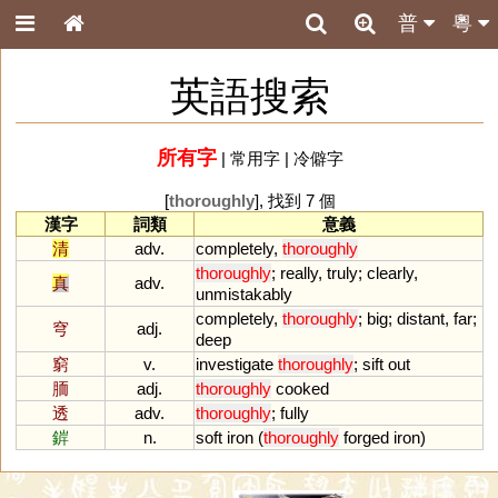
普
粵
英語搜索
所有字
|
常用字
|
冷僻字
[
thoroughly
], 找到 7 個
漢字
詞類
意義
清
adv.
completely
,
thoroughly
thoroughly
;
really
,
truly
;
clearly
,
真
adv.
unmistakably
completely
,
thoroughly
;
big
;
distant
,
far
;
穹
adj.
deep
窮
v.
investigate
thoroughly
;
sift
out
胹
adj.
thoroughly
cooked
透
adv.
thoroughly
;
fully
錌
n.
soft
iron
(
thoroughly
forged
iron
)