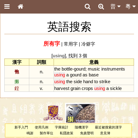
普
粵
英語搜索
所有字
|
常用字
|
冷僻字
[
using
], 找到 3 個
漢字
詞類
意義
the
bottle
-
gourd
;
music
instruments
匏
n.
using
a
gourd
as
base
摋
n.
using
the
side
hand
to
strike
銍
v.
harvest
grain
crops
using
a
sickle
新手入門
使用凡例
字庫統計
隨機漢字
最近被搜索的漢字
鳴謝
製作單位
私隱政策
免責聲明
意見簿