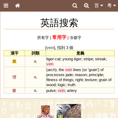
普
粵
英語搜索
常用字
所有字
|
|
冷僻字
[
vein
], 找到 3 個
漢字
詞類
意義
tiger
-
cat
;
young
tiger
;
stripe
;
streak
;
彪
n.
vein
(
arch
).
the
vein
lines
(
or
'
grain
')
of
processes
jade
;
reason
;
principle
;
理
n.
fitness
of
things
;
right
;
texture
;
grain
of
wood
;
logic
;
truth
脈
n.
pulse
;
vein
;
artery