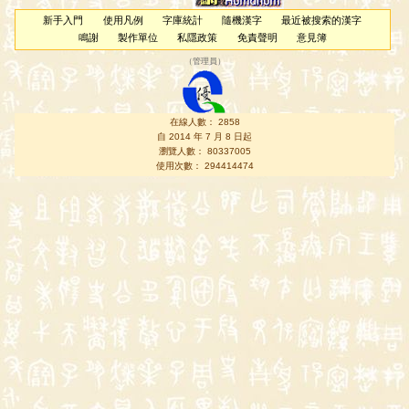
新手入門
使用凡例
字庫統計
隨機漢字
最近被搜索的漢字
鳴謝
製作單位
私隱政策
免責聲明
意見簿
（
管理員
）
在線人數： 2858
自 2014 年 7 月 8 日起
瀏覽人數： 80337005
使用次數： 294414474