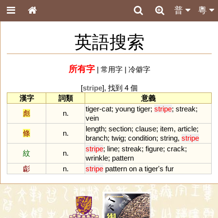
普
粵
英語搜索
所有字
|
常用字
|
冷僻字
[
stripe
], 找到 4 個
漢字
詞類
意義
tiger
-
cat
;
young
tiger
;
stripe
;
streak
;
彪
n.
vein
length
;
section
;
clause
;
item
,
article
;
條
n.
branch
;
twig
;
condition
;
string
,
stripe
stripe
;
line
;
streak
;
figure
;
crack
;
紋
n.
wrinkle
;
pattern
虨
n.
stripe
pattern
on
a
tiger
'
s
fur