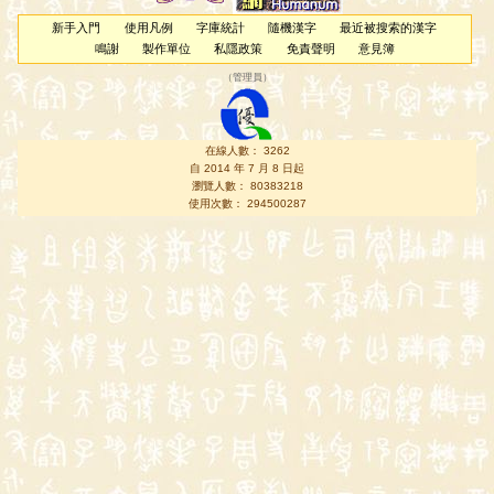
新手入門
使用凡例
字庫統計
隨機漢字
最近被搜索的漢字
鳴謝
製作單位
私隱政策
免責聲明
意見簿
（
管理員
）
在線人數： 3262
自 2014 年 7 月 8 日起
瀏覽人數： 80383218
使用次數： 294500287