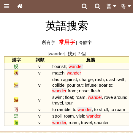
普
粵
英語搜索
常用字
所有字
|
|
冷僻字
[
wander
], 找到 7 個
漢字
詞類
意義
幌
v.
flourish
;
wander
彷
v.
match
;
wander
dash
against
,
charge
,
rush
;
clash
with
,
沖
v.
collide
;
pour
out
;
infuse
;
soar
to
;
wander
from
;
rinse
;
flush
swim
;
float
;
roam
,
wander
,
rove
around
;
游
v.
travel
,
tour
逍
v.
to
ramble
;
to
wander
;
to
stroll
;
to
roam
逛
v.
stroll
,
roam
,
visit
;
wander
遊
v.
wander
,
roam
,
travel
,
saunter