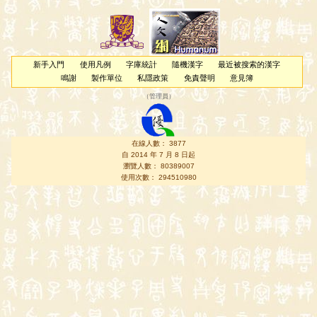
新手入門
使用凡例
字庫統計
隨機漢字
最近被搜索的漢字
鳴謝
製作單位
私隱政策
免責聲明
意見簿
（
管理員
）
在線人數： 3877
自 2014 年 7 月 8 日起
瀏覽人數： 80389007
使用次數： 294510980