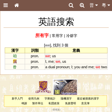
普
粵
英語搜索
所有字
|
常用字
|
冷僻字
[
we
], 找到 3 個
漢字
詞類
意義
咱
pron.
we
;
us
我
pron.
I
,
me
;
we
,
us
昝
pron.
a
dual
pronoun
;
I
;
you
and
me
;
we
two
新手入門
使用凡例
字庫統計
隨機漢字
最近被搜索的漢字
鳴謝
製作單位
私隱政策
免責聲明
意見簿
（
管理員
）