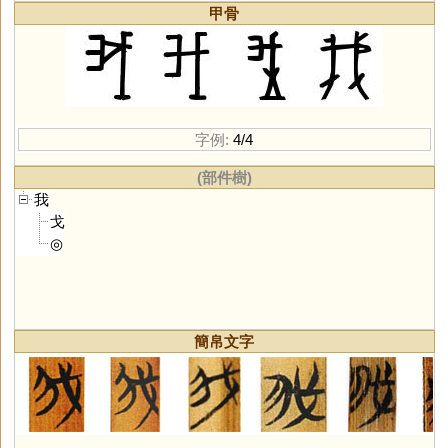
甲骨
字例:
4/4
(部件樹)
我
戈
◎
簡帛文字