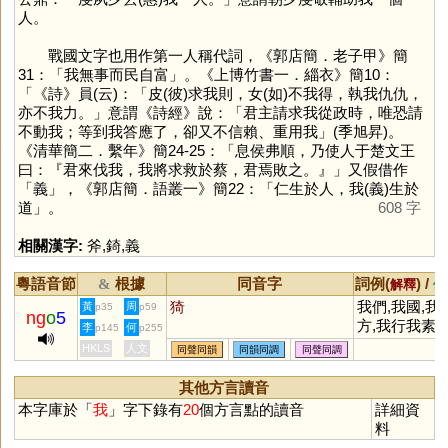
人。
戰國文字也用作第一人稱代詞，《郭店簡．老子甲》簡
31：「我無事而民自富」。《上博竹書一．緇衣》簡10：
「《詩》員(云)：「皮(彼)求我則，女(如)不我得，執我仇仇，
亦不我力。」意謂《詩經》說：「君主請求我從政時，唯恐請
不動我；等到我答應了，卻又不信賴、重用我」(季旭昇)。
《清華簡二．繫年》簡24-25：「息侯弗順，乃使人于楚文王
曰：『君來伐我，我將求救於蔡，君焉敗之。』」又假借作
「
義
」，《郭店簡．語叢一》簡22：「仁生於人，我(義)生於
道」。
608 字
相關漢字:
斧
,
錡
,
義
粵語音節
根據
同音字
詞例(
) /
&
解釋
備
猗
我們,我國,我
黃
周
p35
p59
ng
o
5
方,我行我素,
李
何
p145
p255
等,我倆,自我,
HKLS
人文
同聲同韻
同韻同調
同聲同調
無我,真我,依
故我,爾詐我虞
其他方言讀音
我醉欲眠
本字庫於「
我
」字下錄有
20
個方言點的讀音
詳細資
料