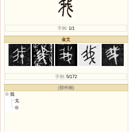
字例:
1/1
金文
字例:
5/172
(部件樹)
我
戈
◎