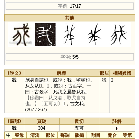
字例:
17/17
其他
字例:
5/5
《說文》
解釋
部居
相關異體
我
施身自謂也。或說：我，頃頓也。
我
𢦠
从戈从𠄒。𠄒，或說：古垂字。一
曰：古殺字。凡我之屬皆从我。
【徐鍇曰：从戈者，取戈自持
也。】
〔五可切〕
𢦠，古文我。
(267 / 267)
《廣韻》
頁碼
反切
註解
我
304
五可
中
聲母
清濁
部位
聲調
韻攝
韻目
開合
等第