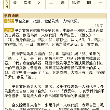
古
疑
次濁
牙
上
果
歌
/
哿
開
一
音
形義通解
略說:
甲金文象一把鋸。假借為第一人稱代詞。
18 字
詳解:
甲金文象有鋸齒的長柄兵器，本義是一種鋸，或形近鋸
的古兵器。假借為第一人稱代詞，表示自己。《說文》：
「我，施身自謂也。或說：我，頃頓也。从戈从𠄒。𠄒，或說：
古(垂)[𠂹]字。一曰：古殺字。凡我之屬皆从我。𢦠，古文我。」
郭沫若認為象兵器的「
我
」即《詩經》與「
斧
」並舉的
「
錡
」，「
我
」是「
錡
」的象形初文，指刃部有齒的鉞形武
器。「
我
」所象的兵器，羅西章認為即是陝西扶風縣莊白村出
土的三齒兵器，曾憲通、陳煒湛認為即曾侯乙墓出土的多戈
戟。漢字中唯一保留了「
我
」兵器義的，大概只有「
義
」字(關
子尹)。參見「
義
」。
甲骨文用為貞人名、國名。又用作複數第一人稱代詞，多
為殷商之自稱，如《合集》9688：「我受年」，表示我們的禾
黍會豐收，這是殷人貞卜自己國家農作物的收成情況。
金文除用作人名外，多用作第一人稱代詞，表示自己，毛
公鼎：「虔夙夕叀(惠)我一人。」意謂朝夕虔敬輔助我一個