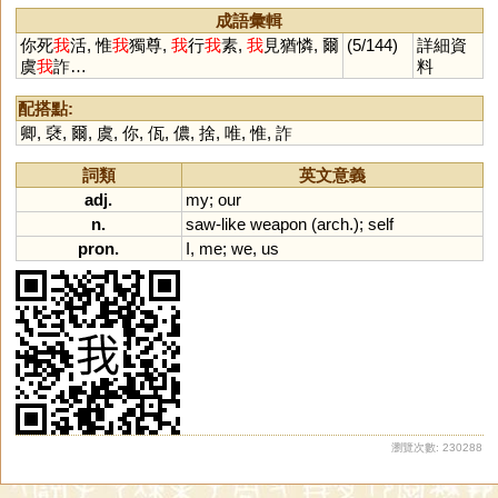
成語彙輯
你死
我
活, 惟
我
獨尊,
我
行
我
素,
我
見猶憐, 爾
(5/144)
詳細資
虞
我
詐…
料
配搭點:
卿
,
褎
,
爾
,
虞
,
你
,
佤
,
儂
,
捨
,
唯
,
惟
,
詐
詞類
英文意義
adj.
my
;
our
n.
saw
-
like
weapon
(
arch
.);
self
pron.
I
,
me
;
we
,
us
瀏覽次數: 230288