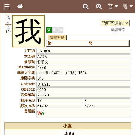
普
粵
戈
我
62
3
繁
簡
港
單讀音字
(7)
繁簡對應
繁
簡
UTF-8
E6 88 91
大五碼
A7DA
倉頡碼
竹手戈
Matthews
4778
漢語大字典
（一版）1401；（二版）1504
康熙字典
340
Unicode
U+6211
GB2312
4650
四角號碼
2355.0
頻序 A/B
17
8
頻次 A/B
61492
57271
普通話
w
小篆