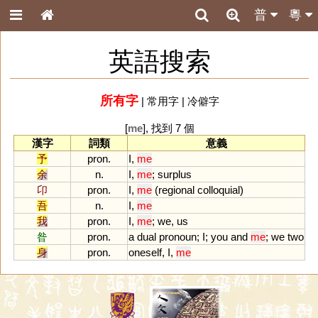
普
粵
英語搜索
所有字
|
常用字
|
冷僻字
[
me
], 找到 7 個
漢字
詞類
意義
予
pron.
I
,
me
余
n.
I
,
me
;
surplus
卬
pron.
I
,
me
(
regional
colloquial
)
吾
n.
I
,
me
我
pron.
I
,
me
;
we
,
us
昝
pron.
a
dual
pronoun
;
I
;
you
and
me
;
we
two
身
pron.
oneself
,
I
,
me