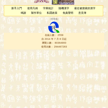
新手入門
使用凡例
字庫統計
隨機漢字
最近被搜索的漢字
鳴謝
製作單位
私隱政策
免責聲明
意見簿
（
管理員
）
在線人數： 2558
自 2014 年 7 月 8 日起
瀏覽人數： 80364900
使用次數： 294467283