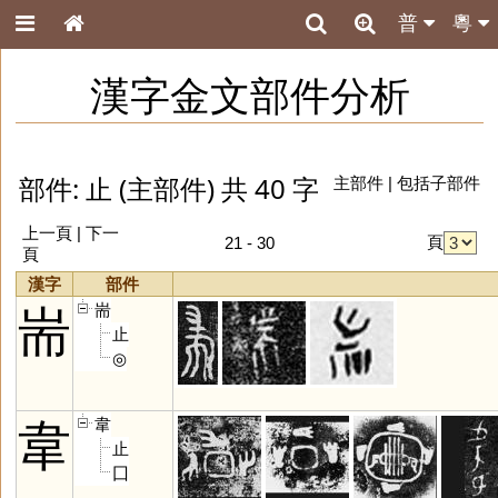
普
粵
漢字金文部件分析
部件: 止 (主部件) 共 40 字
主部件
|
包括子部件
上一頁
|
下一
頁
21 - 30
頁
漢字
部件
耑
耑
止
◎
韋
韋
止
囗