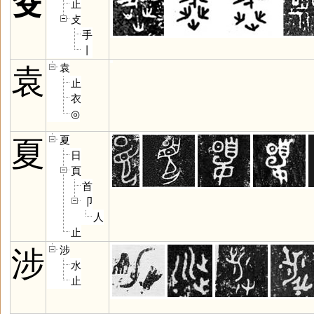
癹
止
攴
手
丨
袁
袁
止
衣
◎
夏
夏
日
頁
首
卩
人
止
涉
涉
水
止