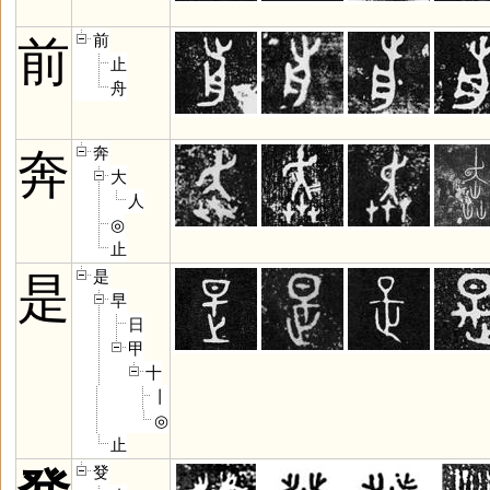
前
前
止
舟
奔
奔
大
人
◎
止
是
是
早
日
甲
十
丨
◎
止
癹