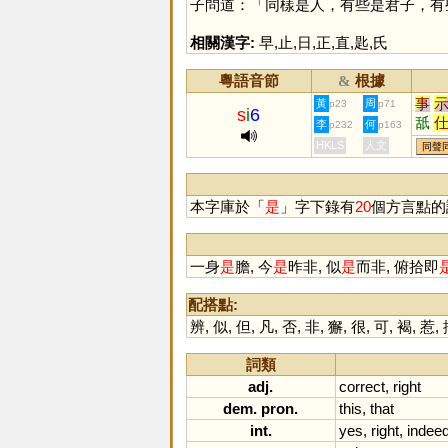
子問道：「同樣是人，有些是君子，有
相關漢字:
早
,
止
,
日
,
正
,
直
,
匙
,
氏
粵語音節
根據
&
事
黃
周
p23
p71
s
i
6
舐
李
何
p232
p163
沶
HKLS
人文
同聲
本字庫於「
是
」字下錄有
20
個方言點的
一身
是
膽, 今
是
昨非, 似
是
而非, 俯拾即
配搭點:
辨
,
似
,
但
,
凡
,
否
,
非
,
獬
,
很
,
可
,
褐
,
惹
,
詞類
adj.
correct
,
right
dem. pron.
this
,
that
int.
yes
,
right
,
indee