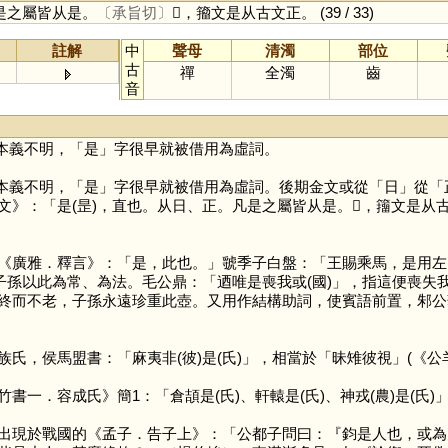
是之屬皆从是。
〔承旨切〕
𣆞，籀文是从古文正。
(39 / 33)
註解
中
聲母
清濁
部位
古
禪
全濁
齒
音
本義不明，「
是
」字很早就被借用為虛詞。
本義不明，「
是
」字很早就被借用為虛詞。後期金文或從「
日
」從「
文》：「是(昰)，直也。从日、正。凡是之屬皆从是。𣆞，籒文是从
雅．釋言》：「是，此也。」虢季子白盤：「王賜乘馬，是用左(
子孫以此為常、為法。毛公鼎：「迺唯是喪我或(國)」，指這便喪失我
終而不老，子孫永遠珍重此壺。又用作結構助詞，使賓語前置，邾公
族氏，侯馬盟書：「麻夷非(彼)是(氏)」，相當於「昧雉彼視」(《公
書一．容成氏》簡1：「倉頡是(氏)、軒轅是(氏)、神戎(農)是(氏)
出現於戰國的《孟子．告子上》：「公都子問曰：『鈞是人也，或為