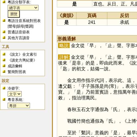
粵語分類字表:
是
直也。从日、正。凡
《廣韻》
頁碼
反切
粵語注音系統對照表
是
241
承紙
[
聲母
|
韻母
|
聲調
]
普通話音節表
其他方言讀音
形義通解
略說:
金文從「
早
」，「
止
」聲。字形
工具
《說文》全文索引
詳解:
金文從「
早
」，「
止
」聲。字形
《讀史方輿紀要》
後來「是非」的是，即由此而來。《說
成語彙輯
「
匙
」的初文，姑備一說。
繁簡對照表
金文用作指示代詞，表示此、這，《廣
設定
邍父甗：「子子孫孫是尚(常)」，表示
冷僻字:
寶。」「
是
」乃前置賓語，意指萬年善
敕」，指治理萬民。
粵音系統:
春秋玉石文字通假為「
氏
」，表示
戰國竹簡也通假為「
氏
」，《上博竹
至於「繫詞」意義的「
是
」，最早