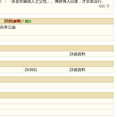
》：「余是所嫁婦人之父也」。佛經傳入以後，才全面流行。
686 字
詞例(
) /
解釋
備註
非自有公論
詳細資料
(5/262)
詳細資料