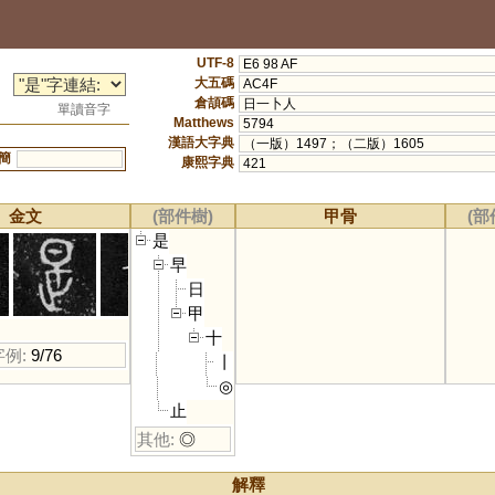
UTF-8
E6 98 AF
大五碼
AC4F
倉頡碼
日一卜人
單讀音字
Matthews
5794
漢語大字典
（一版）1497；（二版）1605
簡
康熙字典
421
金文
(部件樹)
甲骨
(部
是
早
日
甲
十
字例:
9/76
丨
◎
止
其他:
◎
解釋