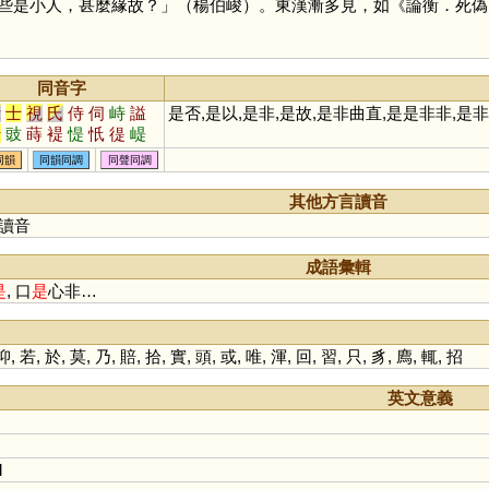
些是小人，甚麼緣故？」（楊伯峻）。東漢漸多見，如《論衡．死偽
同音字
示
士
視
氏
侍
伺
峙
謚
是否,是以,是非,是故,是非曲直,是是非非,是
仕
豉
蒔
褆
惿
忯
徥
崼
忕
戺
跱
諟
諡
同韻
同韻同調
同聲同調
其他方言讀音
讀音
成語彙輯
是
, 口
是
心非…
抑
,
若
,
於
,
莫
,
乃
,
賠
,
拾
,
實
,
頭
,
或
,
唯
,
渾
,
回
,
習
,
只
,
豸
,
廌
,
輒
,
招
英文意義
d