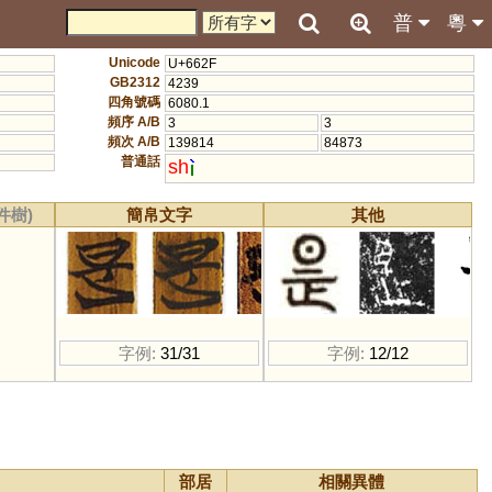
普
粵
Unicode
U+662F
GB2312
4239
四角號碼
6080.1
頻序 A/B
3
3
頻次 A/B
139814
84873
普通話
sh
件樹)
簡帛文字
其他
字例:
31/31
字例:
12/12
部居
相關異體