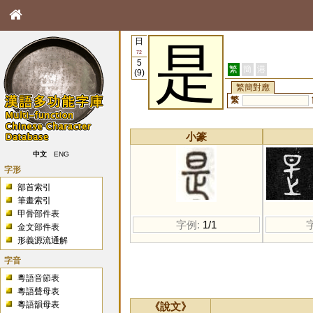
日
是
72
5
繁
簡
港
(9)
繁簡對應
繁
小篆
中文
ENG
字形
部首索引
筆畫索引
甲骨部件表
字例:
1/1
金文部件表
形義源流通解
字音
粵語音節表
粵語聲母表
粵語韻母表
《說文》