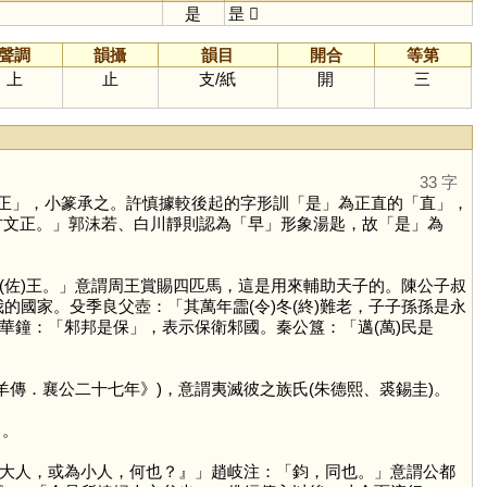
是
昰
𣆞
聲調
韻攝
韻目
開合
等第
上
止
支
/
紙
開
三
33 字
正
」，小篆承之。許慎據較後起的字形訓「
是
」為正直的「
直
」，
古文正。」郭沫若、白川靜則認為「
早
」形象湯匙，故「
是
」為
佐)王。」意謂周王賞賜四匹馬，這是用來輔助天子的。陳公子叔
的國家。殳季良父壺：「其萬年霝(令)冬(終)難老，子子孫孫是永
華鐘：「邾邦是保」，表示保衛邾國。秦公簋：「邁(萬)民是
羊傳．襄公二十七年》)，意謂夷滅彼之族氏(朱德熙、裘錫圭)。
」。
大人，或為小人，何也？』」趙岐注：「鈞，同也。」意謂公都