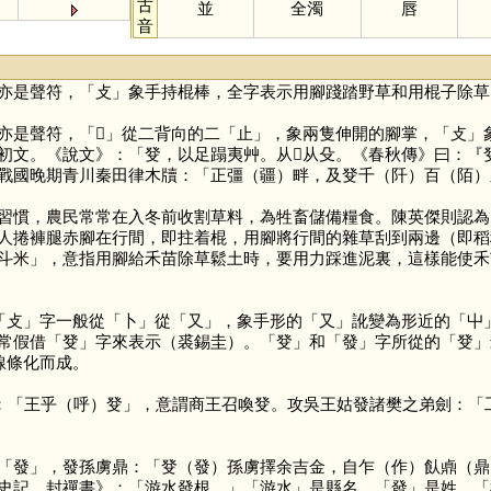
古
並
全濁
唇
音
亦是聲符，「
攴
」象手持棍棒，全字表示用腳踐踏野草和用棍子除草
亦是聲符，「
𣥠
」從二背向的二「
止
」，象兩隻伸開的腳掌，「
攴
」
初文。《說文》：「癹，以足蹋夷艸。从𣥠从殳。《春秋傳》曰：
戰國晚期青川秦田律木牘：「正彊（疆）畔，及癹千（阡）百（陌）
慣，農民常常在入冬前收割草料，為牲畜儲備糧食。陳英傑則認為
人捲褲腿赤腳在行間，即拄着棍，用腳將行間的雜草刮到兩邊（即稻
斗米」，意指用腳給禾苗除草鬆土時，要用力踩進泥裏，這樣能使禾
「
攴
」字一般從「
卜
」從「
又
」，象手形的「
又
」訛變為形近的「
屮
常假借「
癹
」字來表示（裘錫圭）。「
癹
」和「
發
」字所從的「
癹
」
線條化而成。
：「王乎（呼）癹」，意謂商王召喚癹。攻吳王姑發諸樊之弟劍：「
「
發
」，發孫虜鼎：「癹（發）孫虜擇余吉金，自乍（作）飤鼑（鼎
史記．封禪書》：「游水發根。」「游水」是縣名，「
發
」是姓，「