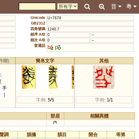
普
粵
Unicode
U+7679
GB2312
四角號碼
1240.7
頻序 A/B
0
--
頻次 A/B
0
--
普通話
b
p
件樹)
簡帛文字
其他
止
攴
手
丨
字例:
5/5
字例:
1/1
部居
相關異體
癶
聲調
韻攝
韻目
開合
等第