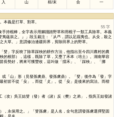
入
山
桓
/
末
合
一
。本義是打草、割草。
55 字
象手持棍棒，全字表示用腳踐踏野草和用棍子一類工具除草。本義
『癹夷蘊祟之。』」段玉裁注：「从癶，謂以足蹋夷也。从殳，殺之
之大草。」意謂修治邊疆田界，剪除田界上的野草。
「
癹
」字反映了除草踩秧的耕作方法，他指出至今四川農村的農
秧的根部），這樣，既除了草，又壅了禾本（培土）。湖南華容
苗長勢好，將來可獲豐收，這叫做「擂禾」、「踩秧」、「挪
」或「
山
」形（見發孫虜鼎、發孫虜鼎）。「
癹
」後作為「
發
」字
最初皆不從「
殳
」，而從「
攴
」。從「
殳
」是後來的寫法。而楷
工（攻）吳王姑癹（發）者（諸）反（樊）之弟」，指吳王姑發諸
），永保用之。」「癹孫虜」是人名，全句意謂發孫虜選擇堅固
根
」是名。