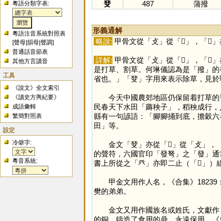
癹
487
蒲撥
粵語分類字表:
形義通解
粵語注音系統對照表
略說:
甲骨文從「
攴
」從「
𣥠
」，「
𣥠
」
[
聲母
|
韻母
|
聲調
]
普通話音節表
詳解:
甲骨文從「
攴
」從「
𣥠
」，「
𣥠
」
其他方言讀音
是打草、割草。何琳儀認為是「
撥
」的
工具
省也。」「
癹
」字用來表示除草，見於
《說文》全文索引
今天中國農郊地區仍保留着打草的習
《讀史方輿紀要》
民春天下水田「薅秧子」，稻秧成行，
成語彙輯
縣有一句諺語：「腳腳捅到底，擔穀六
繁簡對照表
田」等。
設定
冷僻字:
金文「
癹
」亦從「
𣥠
」從「
攴
」，
的聲符，六國官印「發弩」之「
發
」通
粵音系統:
書上所從之「
癶
」亦即二止（「
𣥠
」）
甲金文用作人名，《合集》18239
樊的弟弟。
金文又用作國族名或姓氏，文獻作
的銅，鑄造了食用的鼎，永遠保用。《