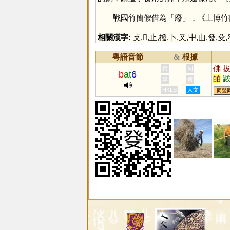
戰國竹簡假借為「
廢
」，《上博竹
相關漢字:
攴
,
𣥠
,
止
,
撥
,
卜
,
又
,
屮
,
山
,
發
,
殳
,
粵語音節
根據
&
佛
黃
周
b
at
6
皕
李
何
茇
HKLS
人文
同聲