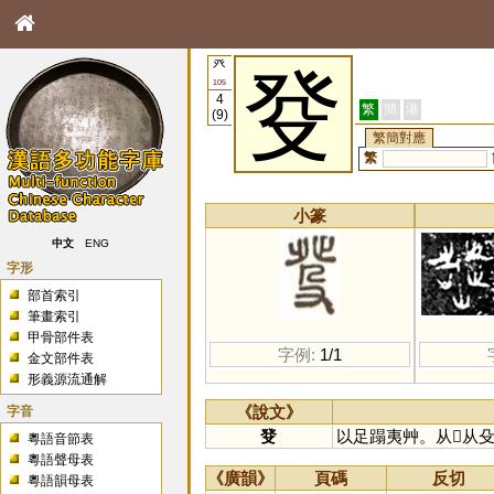
癶
癹
105
4
繁
簡
港
(9)
繁簡對應
繁
小篆
中文
ENG
字形
部首索引
筆畫索引
甲骨部件表
字例:
1/1
金文部件表
形義源流通解
字音
《說文》
癹
以足蹋夷艸。从𣥠从
粵語音節表
粵語聲母表
《廣韻》
頁碼
反切
粵語韻母表