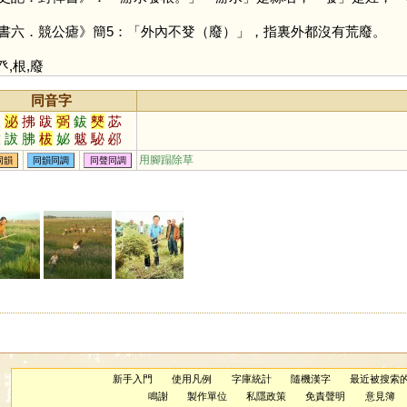
書六．競公瘧》簡5：「外內不癹（廢）」，指裏外都沒有荒廢。
癶
,
根
,
廢
同音字
拔
泌
拂
跋
弼
鈸
僰
苾
鼥
詙
胇
柭
妼
魃
駜
邲
軷
菝
胈
犮
用腳蹋除草
同韻
同韻同調
同聲同調
新手入門
使用凡例
字庫統計
隨機漢字
最近被搜索
鳴謝
製作單位
私隱政策
免責聲明
意見簿