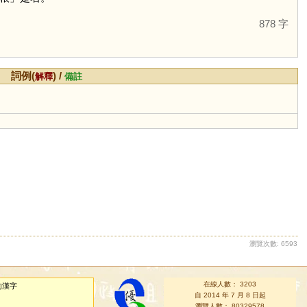
878 字
詞例(
) /
解釋
備註
瀏覽次數: 6593
在線人數： 3203
的漢字
自 2014 年 7 月 8 日起
瀏覽人數： 80329578