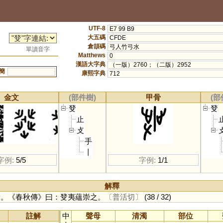
UTF-8
E7 99 B9
大五碼
CFDE
倉頡碼
弓人竹弓水
單讀音字
Matthews
0
漢語大字典
（一版）2760；（二版）2952
簡
康熙字典
712
金文
(部件樹)
甲骨
(部
癹
癹
止
攴
手
丨
字例:
5/5
字例:
1/1
解釋
殳。《春秋傳》曰：癹夷蘊崇之。
〔普活切〕
(38 / 32)
註解
中
聲母
清濁
部位