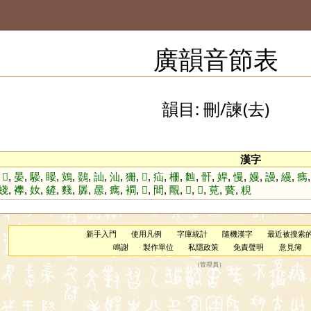
廣韻音節表
韻目: 刪/諫(去)
漢字
,
𤜵
,
晏
,
騴
,
䁙
,
鴳
,
鷃
,
訕
,
汕
,
狦
,
𦌔
,
疝
,
柵
,
䴮
,
骭
,
娨
,
慢
,
嫚
,
謾
,
縵
,
㾺
䗃
,
襻
,
奻
,
鏟
,
䴼
,
羼
,
㬄
,
㾺
,
襇
,
𤜵
,
間
,
覸
,
𨣇
,
𧙧
,
莧
,
藖
,
粯
新手入門
使用凡例
字庫統計
隨機漢字
最近被搜索
鳴謝
製作單位
私隱政策
免責聲明
意見簿
（
管理員
）