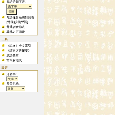
粵語分類字表:
粵語注音系統對照表
[
聲母
|
韻母
|
聲調
]
普通話音節表
其他方言讀音
工具
《說文》全文索引
《讀史方輿紀要》
成語彙輯
繁簡對照表
設定
冷僻字:
粵音系統: