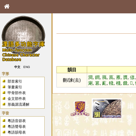
中文
ENG
韻目
字形
澗
,
鐧
,
鴈
,
鳫
,
雁
,
贋
,
偐
刪/諫(去)
部首索引
涮
,
篡
,
薍
,
輚
,
棧
,
虥
,
𧮺
,
筆畫索引
甲骨部件表
金文部件表
形義源流通解
字音
粵語音節表
粵語聲母表
粵語韻母表