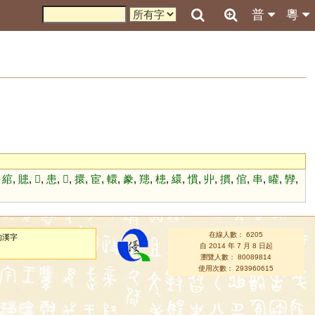
普
粵
,
綰
,
贃
,
𩈬
,
患
,
𢠶
,
擐
,
宦
,
轘
,
豢
,
䍺
,
槵
,
繯
,
慣
,
丱
,
摜
,
倌
,
串
,
矔
,
㝈
,
在線人數： 6205
的漢字
自 2014 年 7 月 8 日起
瀏覽人數： 80089814
使用次數： 293960615