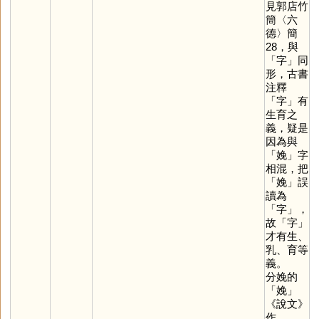
見郭店竹
簡〈六
德〉簡
28，與
「
字
」同
形，古書
注釋
「
字
」有
生育之
義，疑是
因為與
「
娩
」字
相混，把
「
娩
」誤
讀為
「
字
」，
故「
字
」
才有生、
乳、育等
義。
分娩的
「
娩
」
《說文》
作