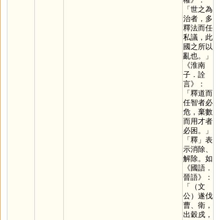
「世之為
治者，多
釋法而任
私議，此
國之所以
亂也。」
《淮南
子．詮
言》：
「釋道而
任智者必
危，棄數
而用才者
必困。」
「
釋
」表
示消除、
解除。如
《國語．
晉語》：
「（文
公）遂伐
曹、衛，
出穀戍，