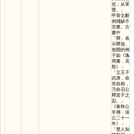
也；从睪
聲。」
甲骨文辭
例殘缺不
完整。古
書中
「
釋
」表
示釋放、
放開的例
子如《逸
周書．克
殷》：
「立王子
武庚，命
管叔相，
乃命召公
釋箕子之
囚。」
《春秋公
羊傳．僖
公二十一
年》：
「楚人知