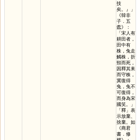
技
矣。』」
《韓非
子．五
蠹》：
「宋人有
耕田者，
田中有
株，兔走
觸株，折
頸而死，
因釋其耒
而守株，
冀復得
兔，兔不
可復得，
而身為宋
國笑。」
「
釋
」表
示放棄、
捨棄。如
《商君
書．修
權》：