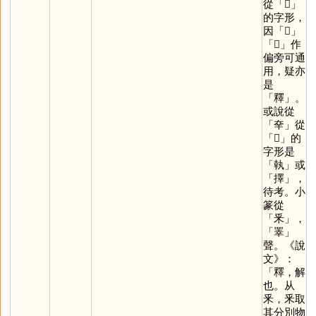
從「
𠬞
」
的字形，
因「
𠬞
」
「
𠬜
」作
偏旁可通
用，疑亦
是
「
釋
」。
或說從
「
㚔
」從
「
𠬞
」的
字形是
「
執
」或
「
擇
」，
待考。小
篆從
「
釆
」，
「
睪
」
聲。《說
文》：
「釋，解
也。从
釆，釆取
其分別物