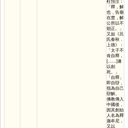
杜預注：
「釋，解
也，告廟
在楚，解
公所以不
朝正。」
又如《呂
氏春秋．
上德》：
「太子不
肯自釋，
[……]遂
以劍
死。」
「自釋」
即自辯，
指為自己
辯解。
佛教傳入
中國後，
因其創始
人名為釋
迦牟尼，
又以