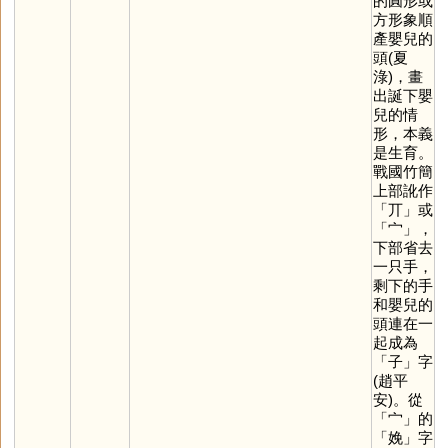
的圓形或
方形象順
產嬰兒的
頭(夏
淥)，畫
出誕下嬰
兒的情
形，本義
是生育。
戰國竹簡
上部訛作
「
丌
」或
「
宀
」，
下部省去
一只手，
剩下的手
和嬰兒的
頭連在一
起成為
「
子
」字
(趙平
安)。從
「
宀
」的
「
娩
」字