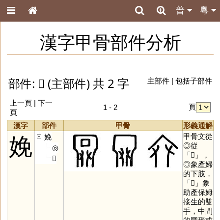
普
粵
漢字甲骨部件分析
部件: 𠬜 (主部件) 共 2 字
主部件
|
包括子部件
上一頁 | 下一
頁
1 - 2
頁
漢字
部件
甲骨
形義通解
甲骨文從
娩
娩
◎從
◎
「
𠬜
」，
𠬜
◎象產婦
的下肢，
「
𠬜
」象
助產保姆
接生的雙
手，中間