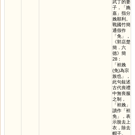
武丁的妻
子，「娩
嘉」指分
娩順利。
戰國竹簡
通假作
「
免
」，
《郭店楚
簡．六
德》簡
28：
「袒娩
(免)為宗
族也」，
此句敍述
古代喪禮
中無喪服
之制，
「袒娩」
讀作「袒
免」，表
示脫去上
衣，除去
帽子。