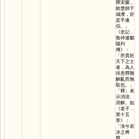
釋宋圍，
敗楚師于
城濮，於
是乎遂
伯。」
《史記．
魯仲連鄒
陽列
傳》：
「所貴於
天下之士
者，為人
排患釋難
解亂而無
取也。」
「
釋
」表
示消溶、
溶解。如
《老子．
第十五
章》：
「渙兮若
冰之將
釋。」