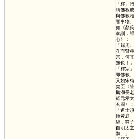
「
釋
」指
稱佛教或
與佛教相
關事物。
如《顏氏
家訓．歸
心》：
「歸周、
孔而背釋
宗，何其
迷也！」
「釋宗」
即佛教。
又如宋梅
堯臣〈答
鵝湖長老
紹元示太
玄圖〉：
「道士須
換黃庭
經，釋子
自明太玄
辭。」