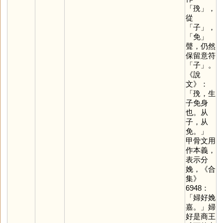
「
㝃
」，
從
「
子
」，
「
免
」
聲，仍然
保留意符
「
子
」。
《說
文》：
「㝃，生
子免身
也。从
子，从
免。」
甲骨文用
作本義，
表示分
娩，《合
集》
6948：
「婦好娩
嘉。」婦
好是商王