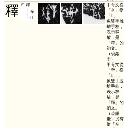
甲骨文從
釋
釋
「
㚔
」從
㚔
「
𠬜
」，
𠬜
象雙手脫
離手梏，
表示釋
放，是
「
釋
」的
初文。
（裘錫
圭）
甲骨文從
「
㚔
」從
「
𠬜
」，
象雙手脫
離手梏，
表示釋
放，是
「
釋
」的
初文。
（裘錫
圭）另有
從「
㚔
」