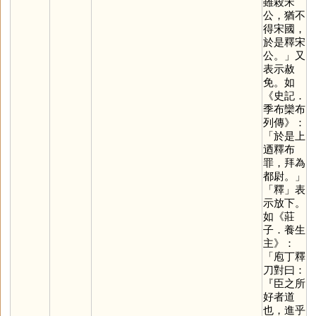
雖殺宋
公，猶不
得宋國，
於是釋宋
公。」又
表示赦
免。如
《史記．
季布欒布
列傳》：
「於是上
迺釋布
罪，拜為
都尉。」
「
釋
」表
示放下。
如《莊
子．養生
主》：
「庖丁釋
刀對曰：
『臣之所
好者道
也，進乎