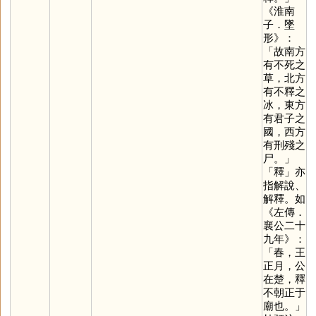
《淮南
子．墜
形》：
「故南方
有不死之
草，北方
有不釋之
冰，東方
有君子之
國，西方
有刑殘之
尸。」
「
釋
」亦
指解說、
解釋。如
《左傳．
襄公二十
九年》：
「春，王
正月，公
在楚，釋
不朝正于
廟也。」