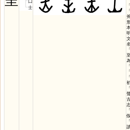
呈
囗
士