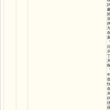
(
忨
在
(
(
(