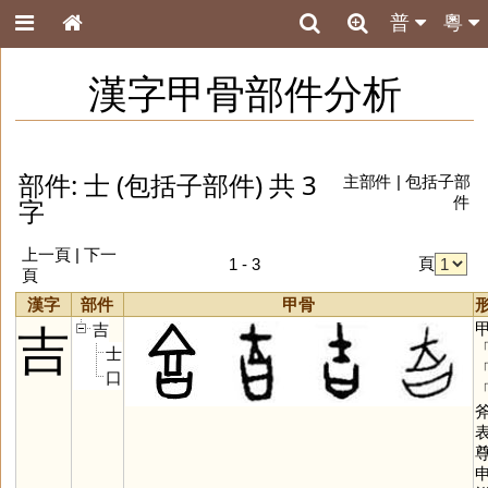
普
粵
漢字甲骨部件分析
部件: 士 (包括子部件) 共 3
主部件
|
包括子部
字
件
上一頁 | 下一
頁
1 - 3
頁
漢字
部件
甲骨
吉
吉
士
口