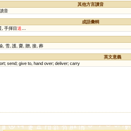
其他方言讀音
讀音
成語彙輯
暖, 手揮目
送
…
輸
,
雪
,
護
,
齎
,
贈
,
接
,
葬
英文意義
ort
;
send
;
give
to
,
hand
over
;
deliver
;
carry