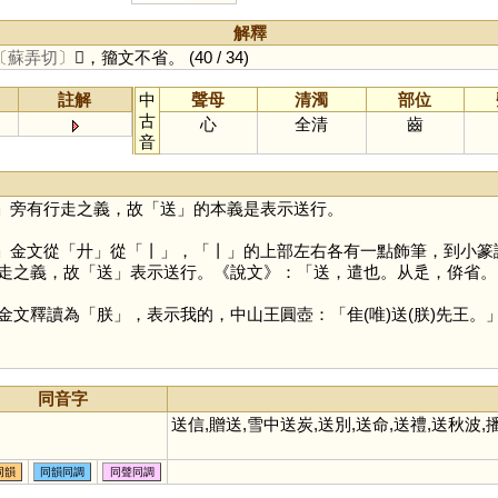
解釋
〔蘇弄切〕
𨕩，籀文不省。
(40 / 34)
註解
中
聲母
清濁
部位
古
心
全清
齒
音
」旁有行走之義，故「
送
」的本義是表示送行。
」金文從「
廾
」從「
丨
」，「
丨
」的上部左右各有一點飾筆，到小篆
走之義，故「
送
」表示送行。《說文》：「送，遣也。从辵，㑞省。
金文釋讀為「
朕
」，表示我的，中山王圓壺：「隹(唯)送(朕)先王。」
同音字
送信,贈送,雪中送炭,送別,送命,送禮,送秋波,
同韻
同韻同調
同聲同調