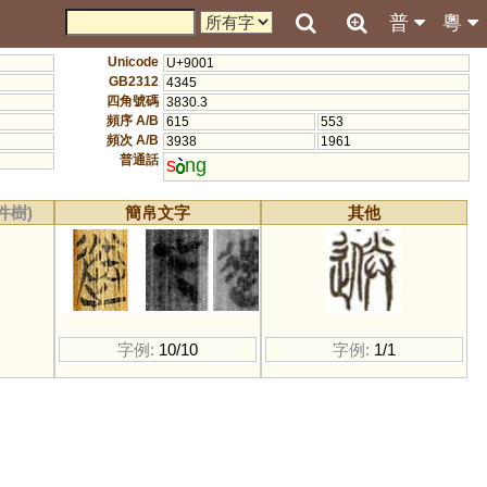
普
粵
Unicode
U+9001
GB2312
4345
四角號碼
3830.3
頻序 A/B
615
553
頻次 A/B
3938
1961
普通話
s
ng
件樹)
簡帛文字
其他
字例:
10/10
字例:
1/1