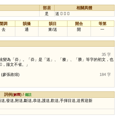
部居
相關異體
辵
送
𨕩
𨔮
𨓵
聲調
韻攝
韻目
開合
等第
去
通
東
/
送
開
一
35 字
訛變為「
灷
」。「
灷
」是「
送
」、「
媵
」、「
賸
」等字的初文，也
，籒文不省。」
(參張政烺)
184 字
詞例(
) /
解釋
備註
播送,發送,附送,斷送,恭送,護送,歡送,手揮目送,送舊迎新