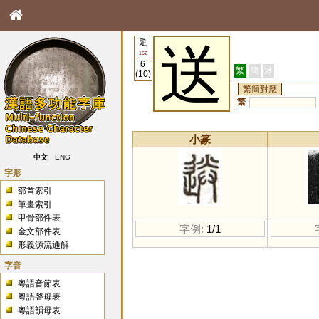
辵
送
162
6
繁
簡
港
(10)
繁簡對應
繁
小篆
中文
ENG
字形
部首索引
筆畫索引
甲骨部件表
字例:
1/1
金文部件表
形義源流通解
字音
粵語音節表
粵語聲母表
粵語韻母表