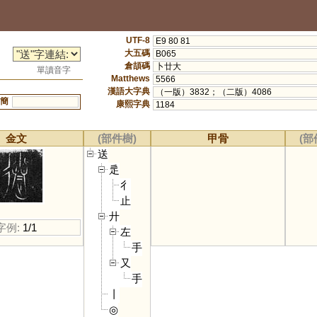
UTF-8
E9 80 81
大五碼
B065
倉頡碼
卜廿大
單讀音字
Matthews
5566
漢語大字典
（一版）3832；（二版）4086
簡
康熙字典
1184
金文
(部件樹)
甲骨
(部
送
辵
彳
止
廾
字例:
1/1
左
手
又
手
丨
◎