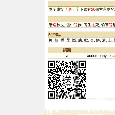
本字庫於「
送
」字下錄有
20
個方言點的
暗
送
秋波, 雪中
送
炭, 養生
送
死, 偷寒
送
配搭點:
押
,
婊
,
播
,
呈
,
斷
,
紼
,
歡
,
奉
,
解
,
遣
,
上
,
詞類
v.
accompany
,
esc