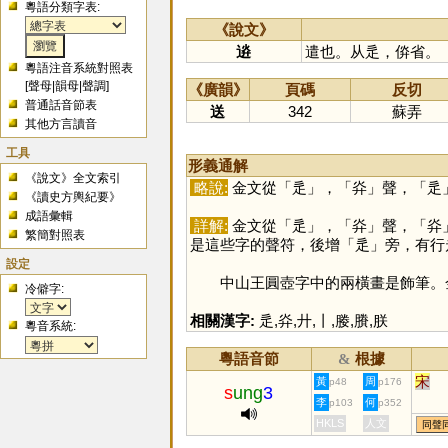
粵語分類字表:
《說文》
䢠
遣也。从辵，㑞省。
粵語注音系統對照表
[
聲母
|
韻母
|
聲調
]
《廣韻》
頁碼
反切
普通話音節表
送
342
蘇弄
其他方言讀音
工具
形義通解
《說文》全文索引
略說:
金文從「
辵
」，「
灷
」聲，「
辵
《讀史方輿紀要》
成語彙輯
詳解:
金文從「
辵
」，「
灷
」聲，「
灷
繁簡對照表
是這些字的聲符，後增「
辵
」旁，有行
設定
中山王圓壺字中的兩橫畫是飾筆。
冷僻字:
相關漢字:
辵
,
灷
,
廾
,
丨
,
媵
,
賸
,
朕
粵音系統:
粵語音節
根據
&
宋
黃
周
p48
p176
s
ung
3
李
何
p103
p352
HKLS
人文
同聲