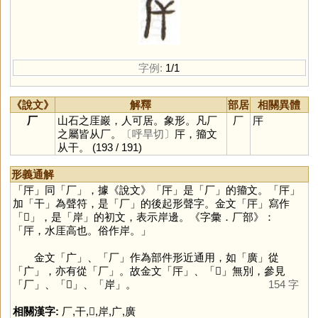
字例:
1/1
《說文》
解釋
部居
相關異體
厂
山石之厓巖，人可居。象形。凡厂
厂
厈
之屬皆从厂。
〔呼旱切〕
厈，籀文
从干。
(193 / 191)
形義通解
「
厈
」同「
厂
」，據《說文》「
厈
」是「
厂
」的籀文。「
厈
」
加「
干
」為聲符，是「
厂
」的後起形聲字。金文「
厈
」寫作
「
𢇛
」，是「
岸
」的初文，表示岸邊。《字彙．厂部》：
「厈，水厓高也。俗作岸。」
金文「
广
」、「
厂
」作為部件形近通用，如「
廣
」從
「
广
」，亦有從「
厂
」。故金文「
厈
」、「
𢇛
」無別，參見
「
厂
」、「
𢇛
」、「
岸
」。
154 字
相關漢字:
厂
,
干
,
𢇛
,
岸
,
广
,
廣