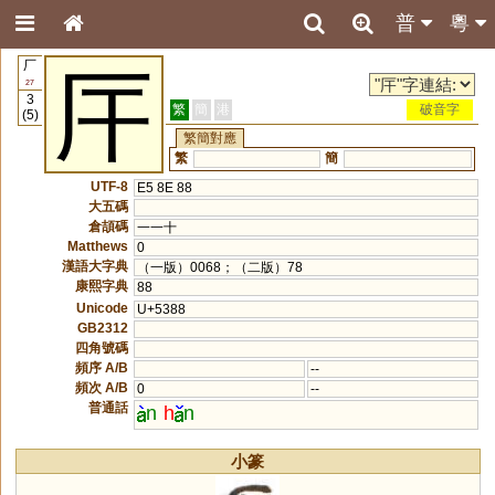
普
粵
厂
厈
27
3
繁
簡
港
破音字
(5)
繁簡對應
繁
簡
UTF-8
E5 8E 88
大五碼
倉頡碼
一一十
Matthews
0
漢語大字典
（一版）0068；（二版）78
康熙字典
88
Unicode
U+5388
GB2312
四角號碼
頻序 A/B
--
頻次 A/B
0
--
普通話
n
h
n
小篆