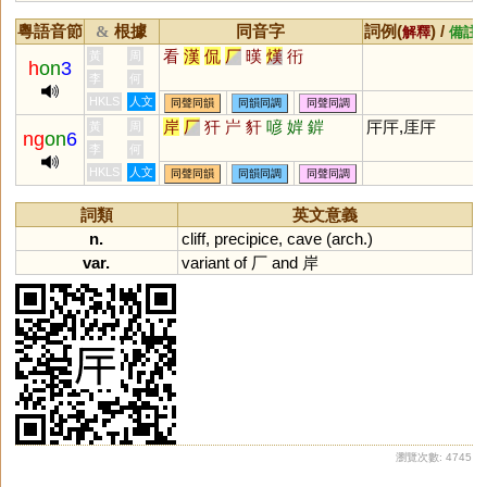
粵語音節
根據
同音字
詞例(
) /
&
解釋
備註
看
漢
侃
厂
暵
熯
衎
黃
周
h
on
3
李
何
HKLS
人文
同聲同韻
同韻同調
同聲同調
岸
厂
犴
屵
豻
喭
婩
錌
厈厈,厓厈
黃
周
ng
on
6
李
何
HKLS
人文
同聲同韻
同韻同調
同聲同調
詞類
英文意義
n.
cliff
,
precipice
,
cave
(
arch
.)
var.
variant
of
厂
and
岸
瀏覽次數: 4745