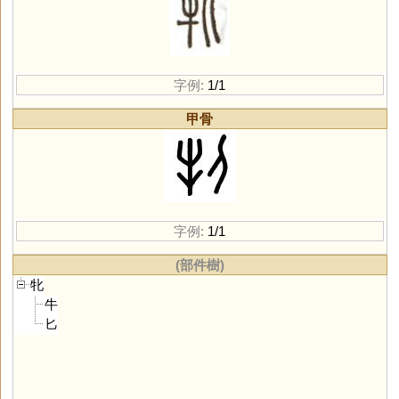
字例:
1/1
甲骨
字例:
1/1
(部件樹)
牝
牛
匕