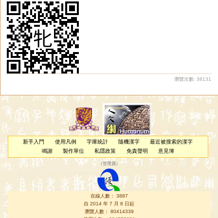
瀏覽次數: 38131
新手入門
使用凡例
字庫統計
隨機漢字
最近被搜索的漢字
鳴謝
製作單位
私隱政策
免責聲明
意見簿
（
管理員
）
在線人數： 3887
自 2014 年 7 月 8 日起
瀏覽人數： 80414339