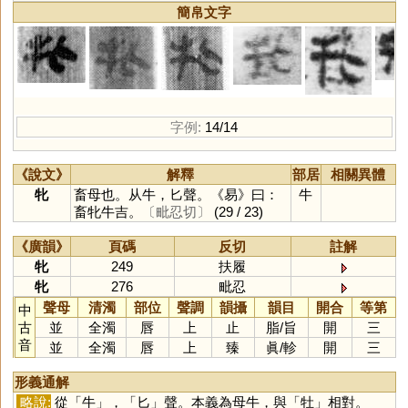
簡帛文字
字例:
14/14
《說文》
解釋
部居
相關異體
牝
畜母也。从牛，匕聲。《易》曰：
牛
畜牝牛吉。
〔毗忍切〕
(29 / 23)
《廣韻》
頁碼
反切
註解
牝
249
扶履
牝
276
毗忍
聲母
清濁
部位
聲調
韻攝
韻目
開合
等第
中
古
並
全濁
唇
上
止
脂
/
旨
開
三
音
並
全濁
唇
上
臻
眞
/
軫
開
三
形義通解
略說:
從「
牛
」，「
匕
」聲。本義為母牛，與「
牡
」相對。