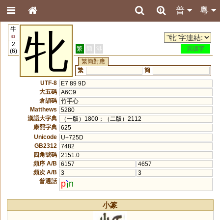
普
粵
牛
牝
93
2
繁
簡
港
異讀字
(6)
繁簡對應
繁
簡
UTF-8
E7 89 9D
大五碼
A6C9
倉頡碼
竹手心
Matthews
5280
漢語大字典
（一版）1800；（二版）2112
康熙字典
625
Unicode
U+725D
GB2312
7482
四角號碼
2151.0
頻序 A/B
6157
4657
頻次 A/B
3
3
普通話
p
n
小篆