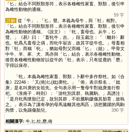
「
匕
」結合不同獸類形符，表示各種雌性家畜、獸類，後引申
為雌性動物的通稱。
59 字
詳解:
從「
牛
」，「
匕
」聲。本義為母牛，與「
牡
」相對。
「
匕
」結合不同獸類形符，表示各種雌性家畜、獸類，後引申
為雌性動物的通稱。《說文》：「牝，畜母也。从牛，匕
聲。」《易》曰：「畜牝牛，吉。」段玉裁注：「〈離卦〉辭
也。牝爲凡畜母之偁，而牝牛冣吉，故其字從牛也。」母畜相
對「
牡
」而稱「
牝
」，猶如母對父而稱「
匕
」（妣）。甲骨文
中牛、羊、豕、犬、馬亦與「
匕
」結合，表示各種雌性動物。
後世各種雌性動物皆以從牛的「
牡
」表示，只有從鹿的「
麀
」
字得以保存。
「
牝
」本義為雌性家畜、獸類，卜辭中多作祭牲。如《合
集》22246：「又(侑)匕(妣)庚牝。」「
侑
」表示祭名，「妣
庚」是名叫庚的女祖先。全句表示用一隻母牛對妣庚進行祭
祀。《淮南子．時則》：「游牝別其群。執騰駒。」高誘注：
「是月牝馬懷胎已定，故別其群，不欲騰駒蹏傷其胎育，故執
之。」表示為了讓有孕的母馬遠離其他馬匹，須把騰躍的馬駒
拘禁，以免踢傷胎兒。
390 字
相關漢字:
牛
,
匕
,
牡
,
麀
,
侑