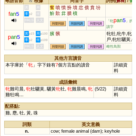
粵語音節
根據
同音字
詞例(
) /
&
解釋
備
奮
噴
憤
扮
墳
忿
僨
賁
坋
黃
周
魵
歕
弅
膹
橨
f
an
5
李
何
p2
p
an
5
HKLS
人文
「牝
」的
同聲同韻
同韻同調
同聲同調
讀字
臏
髕
牝牡,牝牛,牝
黃
周
p15
p100
p
an
5
戶,牝牡驪黃,
李
何
p2
p109
雞司晨
HKLS
人文
雌性鳥獸
同聲同韻
同韻同調
同聲同調
其他方言讀音
本字庫於「
牝
」字下錄有
7
個方言點的讀音
詳細資
料
成語彙輯
牝
雞司晨,
牝
牡驪黃, 驪黃
牝
牡,
牝
雞晨鳴,
牝
(5/22)
詳細資
雞牡鳴…
料
配搭點:
雞
,
麀
,
牡
,
黃
,
咮
詞類
英文意義
n.
cow
;
female
animal
(
dam
);
keyhole