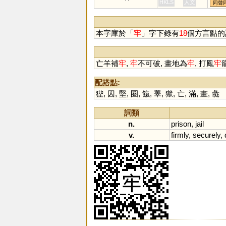
臚
HKLS
人文
同聲
璷
玈
本字庫於「
牢
」字下錄有
18
個方言點的
亡羊補
牢
,
牢
不可破, 畫地為
牢
, 打鳳
牢
配搭點:
狴
,
囚
,
堅
,
圈
,
餼
,
睪
,
獄
,
亡
,
滿
,
畫
,
彘
詞類
n.
prison
,
jail
v.
firmly
,
securely
,