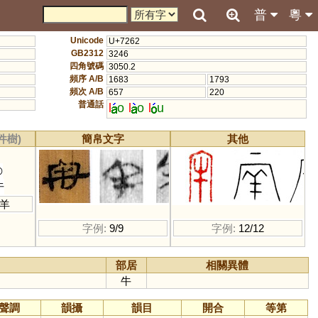
普
粵
Unicode
U+7262
GB2312
3246
四角號碼
3050.2
頻序 A/B
1683
1793
頻次 A/B
657
220
普通話
l
o
l
o
l
u
件樹)
簡帛文字
其他
◎
牛
羊
字例:
9/9
字例:
12/12
部居
相關異體
牛
聲調
韻攝
韻目
開合
等第