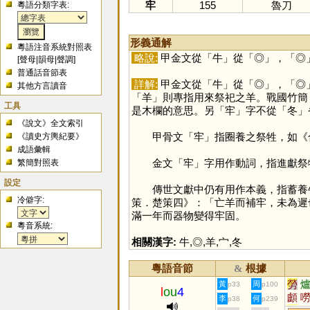
牢
155
魯刀
粵語分類字表:
形義通解
粵語注音系統對照表
略說:
甲金文從「
牛
」從「
◎
」，「
◎
[
聲母
|
韻母
|
聲調
]
普通話音節表
詳解:
甲金文從「
牛
」從「
◎
」，「
◎
其他方言讀音
「
羊
」則專指用來祭祀之羊。戰國竹簡
工具
是木欄的意思。另「
牢
」字不從「
冬
」
《說文》全文索引
甲骨文「
牢
」指圈養之祭牲，如《合
《讀史方輿紀要》
成語彙輯
金文「
牢
」字用作動詞，指進獻祭
繁簡對照表
設定
傳世文獻中仍有用作本義，指蓄養牛
冷僻字:
策．楚策四》：「亡羊而補牢，未為遲
滿一年而器物變得牢固。
粵音系統:
相關漢字:
牛
,
◎
,
羊
,
宀
,
冬
粵語音節
根據
&
勞
黃
周
p33
p100
l
ou
4
顱
李
何
p38
p239