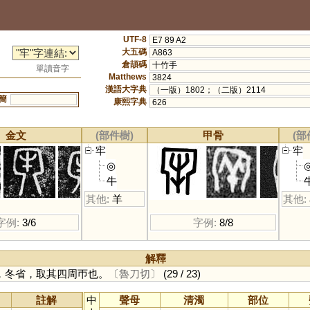
UTF-8
E7 89 A2
大五碼
A863
倉頡碼
十竹手
單讀音字
Matthews
3824
漢語大字典
（一版）1802；（二版）2114
簡
康熙字典
626
金文
(部件樹)
甲骨
(部
牢
牢
◎
牛
其他:
羊
其他:
字例:
3/6
字例:
8/8
解釋
，冬省，取其四周帀也。
〔魯刀切〕
(29 / 23)
註解
中
聲母
清濁
部位