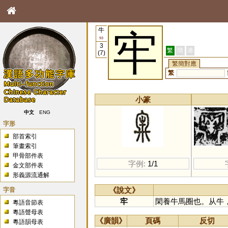
牛
牢
93
3
繁
簡
港
(7)
繁簡對應
繁
小篆
中文
ENG
字形
部首索引
筆畫索引
甲骨部件表
字例:
1/1
金文部件表
形義源流通解
字音
《說文》
牢
閑養牛馬圈也。从牛
粵語音節表
粵語聲母表
《廣韻》
頁碼
反切
粵語韻母表