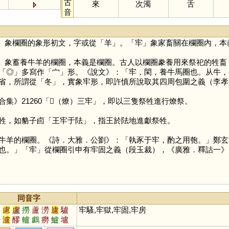
古
來
次濁
舌
音
」象欄圈的象形初文，字或從「
羊
」。「
牢
」象家畜關在欄圈內，本
」象蓄養牛羊的欄圈，本義是欄圈。古人以欄圈豢養用來祭祀的牲畜
「
◎
」多寫作「
宀
」形。《說文》：「牢，閑，養牛馬圈也。从牛，
省，所謂從「
冬
」，實象牢形，即許慎所說取其四周包圍之義（李孝
集》21260「𤉲（燎）三牢」，即以三隻祭牲進行燎祭。
牲，如貉子卣「王牢于阹」，指王於阹地進獻祭牲。
羊的欄圈。《詩．大雅．公劉》：「執豕于牢，酌之用匏。」鄭玄
也。」「
牢
」從欄圈引申有牢固之義（段玉裁），《廣雅．釋詁一》
同音字
爐
慮
盧
撈
蘆
澇
廬
驢
牢騷,牢獄,牢固,牢房
嘮
瀘
醪
轤
鸕
癆
鱸
壚