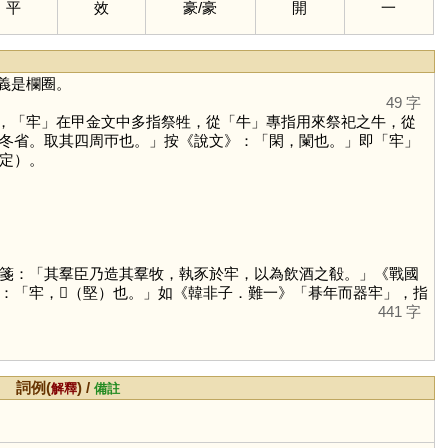
平
效
豪
/
豪
開
一
義是欄圈。
49 字
，「
牢
」在甲金文中多指祭牲，從「
牛
」專指用來祭祀之牛，從
冬省。取其四周帀也。」按《說文》：「閑，闌也。」即「
牢
」
定）。
箋：「其羣臣乃造其羣牧，執豕於牢，以為飲酒之殽。」《戰國
：「牢，𩋆（堅）也。」如《韓非子．難一》「朞年而器牢」，指
441 字
詞例(
) /
解釋
備註