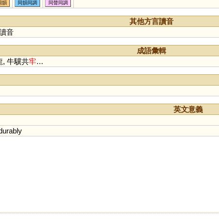
鐒
櫨
嶗
纑
艫
獹
簩
攎
同韻
同韻同調
同聲同調
嚧
簝
蠦
罏
籚
謱
蟧
僗
浶
鑪
其他方言讀音
讀音
成語彙輯
龍, 牛驥共
牢
…
英文意義
durably