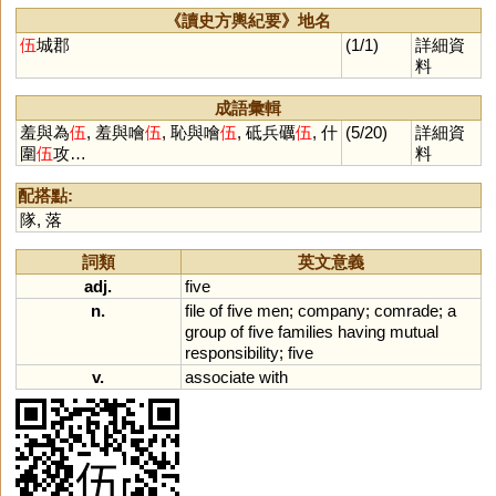
《讀史方輿紀要》地名
伍
城郡
(1/1)
詳細資
料
成語彙輯
羞與為
伍
, 羞與噲
伍
, 恥與噲
伍
, 砥兵礪
伍
, 什
(5/20)
詳細資
圍
伍
攻…
料
配搭點:
隊
,
落
詞類
英文意義
adj.
five
n.
file
of
five
men
;
company
;
comrade
;
a
group
of
five
families
having
mutual
responsibility
;
five
v.
associate
with