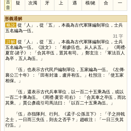
古
疑
次濁
牙
上
遇
模
/
姥
合
一
音
形義通解
略說:
從「
人
」，從「
五
」，本義為古代軍隊編制單位，士兵
五名編為一伍。
31 字
詳解:
從「
人
」，從「
五
」，本義為古代軍隊編制單位，士兵
五名編為一伍。《說文》：「相參伍也。从人从五。」 《周禮‧
夏官‧諸子》：「合其卒伍，置其有司。」鄭玄注：「軍法百人
為卒，五人為伍。」
「
伍
」也表示古代民戶編制單位，五家編為一伍。《左傳‧
襄公三十年》：「田有封洫，盧井有伍。」杜預注：「使五家
相保。」
「
伍
」還表示古代兵車單位，以一百二十五乘為伍，或以
一百二十乘為伍。《周禮‧夏官‧司右》：「合其車之卒伍，而比
其乘。」賈公彥疏引司馬法曰：「以百二十五乘為伍。」
「
伍
」亦指隊列、行列。《孟子‧公孫丑下》：「子之持戟
之士，一日而三失伍，則去之否乎？」趙岐注：「一日三失其
行伍。」