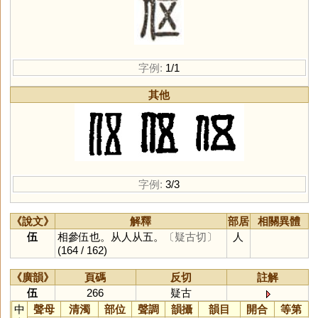
字例:
1/1
其他
字例:
3/3
《說文》
解釋
部居
相關異體
伍
相參伍也。从人从五。
〔疑古切〕
人
(164 / 162)
《廣韻》
頁碼
反切
註解
伍
266
疑古
中
聲母
清濁
部位
聲調
韻攝
韻目
開合
等第