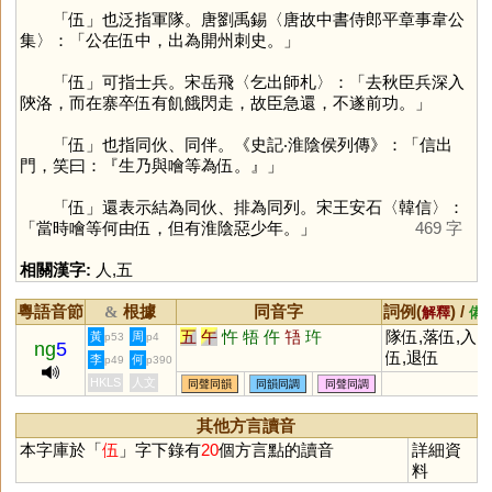
「
伍
」也泛指軍隊。唐劉禹錫〈唐故中書侍郎平章事韋公
集〉：「公在伍中，出為開州刺史。」
「
伍
」可指士兵。宋岳飛〈乞出師札〉：「去秋臣兵深入
陝洛，而在寨卒伍有飢餓閃走，故臣急還，不遂前功。」
「
伍
」也指同伙、同伴。《史記‧淮陰侯列傳》：「信出
門，笑曰：『生乃與噲等為伍。』」
「
伍
」還表示結為同伙、排為同列。宋王安石〈韓信〉：
「當時噲等何由伍，但有淮陰惡少年。」
469 字
相關漢字:
人
,
五
粵語音節
根據
同音字
詞例(
) /
&
解釋
備
五
午
忤
牾
仵
啎
玝
隊伍,落伍,入
黃
周
p53
p4
ng
5
伍,退伍
李
何
p49
p390
HKLS
人文
同聲同韻
同韻同調
同聲同調
其他方言讀音
本字庫於「
伍
」字下錄有
20
個方言點的讀音
詳細資
料