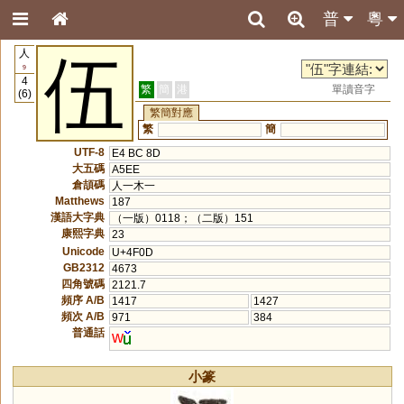
普
粵
人
伍
9
4
繁
簡
港
單讀音字
(6)
繁簡對應
繁
簡
UTF-8
E4 BC 8D
大五碼
A5EE
倉頡碼
人一木一
Matthews
187
漢語大字典
（一版）0118；（二版）151
康熙字典
23
Unicode
U+4F0D
GB2312
4673
四角號碼
2121.7
頻序 A/B
1417
1427
頻次 A/B
971
384
普通話
w
小篆