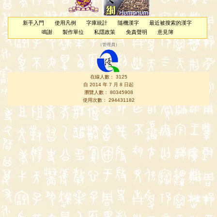
新手入門
使用凡例
字庫統計
隨機漢字
最近被搜索的漢字
鳴謝
製作單位
私隱政策
免責聲明
意見簿
（
管理員
）
在線人數： 3125
自 2014 年 7 月 8 日起
瀏覽人數： 80345908
使用次數： 294431182