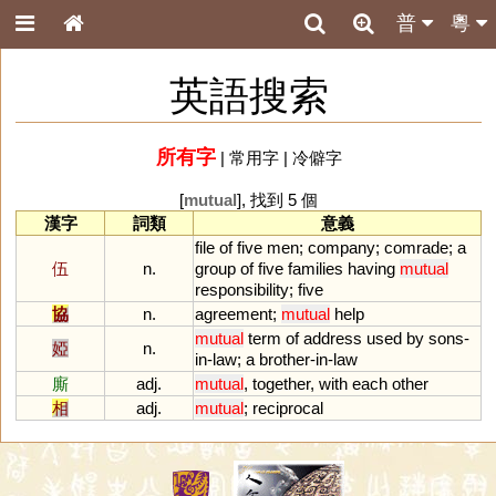
普
粵
英語搜索
所有字
|
常用字
|
冷僻字
[
mutual
], 找到 5 個
漢字
詞類
意義
file
of
five
men
;
company
;
comrade
;
a
伍
n.
group
of
five
families
having
mutual
responsibility
;
five
協
n.
agreement
;
mutual
help
mutual
term
of
address
used
by
sons
-
婭
n.
in
-
law
;
a
brother
-
in
-
law
廝
adj.
mutual
,
together
,
with
each
other
相
adj.
mutual
;
reciprocal