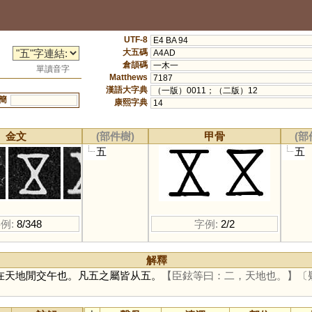
UTF-8
E4 BA 94
大五碼
A4AD
倉頡碼
一木一
單讀音字
Matthews
7187
漢語大字典
（一版）0011；（二版）12
簡
康熙字典
14
金文
(部件樹)
甲骨
(部
五
五
例:
8/348
字例:
2/2
解釋
在天地閒交午也。凡五之屬皆从五。
【臣鉉等曰：二，天地也。】
〔