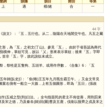
聲調
韻攝
韻目
開合
等第
上
遇
模
/
姥
合
一
44 字
《說文》：「五，五行也。从二，陰陽在天地閒交午也。凡五之屬
之形，為「
互
」之初文(丁山)。參見「
互
」。由於于省吾認為商代
指橫伸，掌紋可見，故以「
乂
」形來表示掌紋；後來「
五
」字即
，並非「
五
」字，故此說似未成立。
行燎祭，祭牲是五隻狗、五頭羊。或用作序數，《合集》6：「五
年師[㫃史]𣪕：「隹(唯)王五年九月既生霸壬午。」又金文常見
中圖案右側有一船立一大旗，上有五個圓形，即為「五日」(張政
乍(作)五戒之型(刑)曰法。」全句指苗民的君主不肯從善，用刑罰來
及宋之德，乃及秦𠂤(師)回(圍)曹及五鹿，伐衛以脫齊之戍及宋之