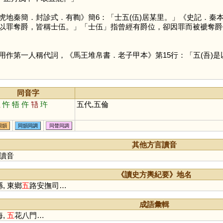
虎地秦簡．封診式．有鞫》簡6：「士五(伍)居某里。」《史記．秦
以罪奪爵，皆稱士伍。」「士伍」指曾經有爵位，卻因罪而被褫奪爵
」
用作第一人稱代詞，《馬王堆帛書．老子甲本》第15行：「五(吾)是
同音字
伍
忤
牾
仵
啎
玝
五代,五倫
同韻
同韻同調
同聲同調
其他方言讀音
讀音
《讀史方輿紀要》地名
, 東鄉
五
路安撫司…
成語彙輯
海,
五
花八門…