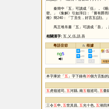
秦簡中「
五
」可讀成「
伍
」，《睡
密。」《集解》引如淳曰：「嘗有爵而
種》簡240：「丁丑生，好言五(語)。
馬王堆帛書「
五
」可讀成「
吾
」，
相關漢字:
互
,
乂
,
伍
,
語
,
吾
粵語音節
根據
&
午
黃
周
p53
p3
ng
5
李
何
p49
p390
HKLS
人文
同聲
本字庫於「
五
」字下錄有
20
個方言點的
五
虎嶺巡司,
五
河縣, 南
五
嶺巡司,
五
臺縣
三令
五
申,
五
世其昌,
五
光十色,
五
湖四