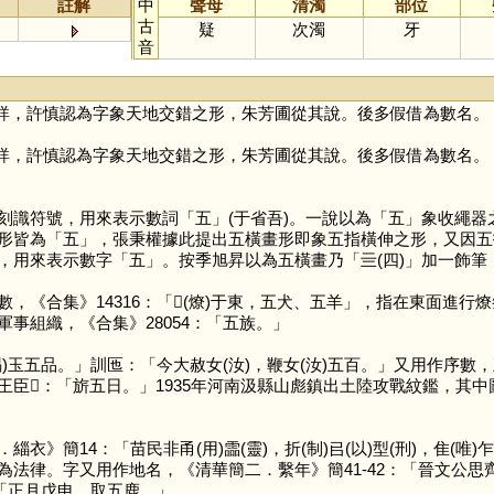
註解
中
聲母
清濁
部位
古
疑
次濁
牙
音
詳，許慎認為字象天地交錯之形，朱芳圃從其說。後多假借為數名。
詳，許慎認為字象天地交錯之形，朱芳圃從其說。後多假借為數名。
刻識符號，用來表示數詞「
五
」(于省吾)。一說以為「
五
」象收繩器
形皆為「
五
」，張秉權據此提出五橫畫形即象五指橫伸之形，又因五
，用來表示數字「
五
」。按季旭昇以為五橫畫乃「亖(四)」加一飾筆
，《合集》14316：「𤉲(燎)于東，五犬、五羊」，指在東面進
事組織，《合集》28054：「五族。」
五品。」訓匜：「今大赦女(汝)，鞭女(汝)五百。」又用作序數，五
臣𣪕：「旂五日。」1935年河南汲縣山彪鎮出土陸攻戰紋鑑，其
簡14：「苗民非甬(用)霝(靈)，折(制)㠯(以)型(刑)，隹(唯)
法律。字又用作地名，《清華簡二．繫年》簡41-42：「晉文公思齊
「正月戊申，取五鹿。」