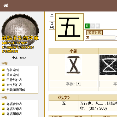
二
五
7
2
繁
簡
港
(4)
繁簡對應
繁
小篆
中文
ENG
字形
部首索引
筆畫索引
甲骨部件表
字例:
1/1
字
金文部件表
形義源流通解
字音
《說文》
五
五行也。从二，陰陽
粵語音節表
省。
(307 / 309)
粵語聲母表
粵語韻母表