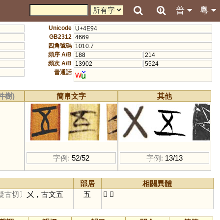
普
粵
Unicode
U+4E94
GB2312
4669
四角號碼
1010.7
頻序 A/B
188
214
頻次 A/B
13902
5524
普通話
w
件樹)
簡帛文字
其他
字例:
52/52
字例:
13/13
部居
相關異體
疑古切〕
㐅，古文五
五
𠄡
㐅