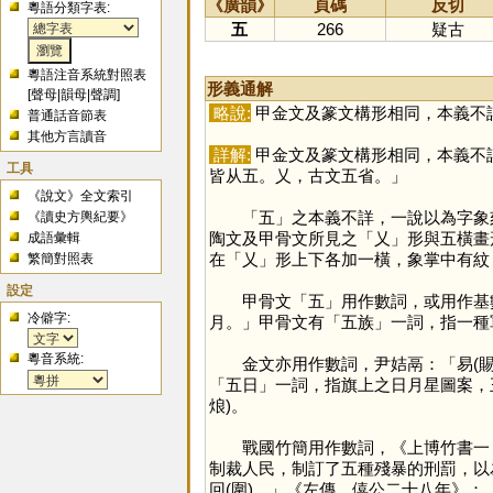
《廣韻》
頁碼
反切
粵語分類字表:
五
266
疑古
粵語注音系統對照表
形義通解
[
聲母
|
韻母
|
聲調
]
略說:
甲金文及篆文構形相同，本義不
普通話音節表
其他方言讀音
詳解:
甲金文及篆文構形相同，本義不
工具
皆从五。乂，古文五省。」
《說文》全文索引
「
五
」之本義不詳，一說以為字象
《讀史方輿紀要》
陶文及甲骨文所見之「
乂
」形與五橫畫
成語彙輯
在「
乂
」形上下各加一橫，象掌中有紋
繁簡對照表
設定
甲骨文「
五
」用作數詞，或用作基數
冷僻字:
月。」甲骨文有「五族」一詞，指一種軍
粵音系統:
金文亦用作數詞，尹姞鬲：「易(賜)玉
「五日」一詞，指旗上之日月星圖案，王
烺)。
戰國竹簡用作數詞，《上博竹書一．緇衣》
制裁人民，制訂了五種殘暴的刑罰，以為
回(圍)。」《左傳．僖公二十八年》：