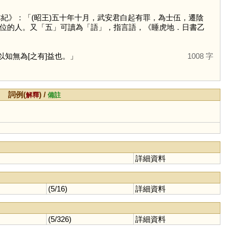
本紀》：「(昭王)五十年十月，武安君白起有罪，為士伍，遷陰
位的人。又「
五
」可讀為「
語
」，指言語，《睡虎地．日書乙
以知無為[之有]益也。」
1008 字
詞例(
) /
解釋
備註
詳細資料
(5/16)
詳細資料
(5/326)
詳細資料