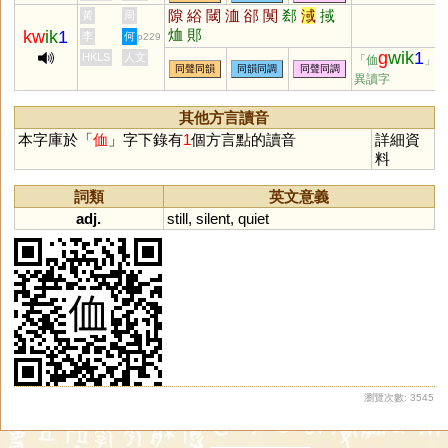
隙
綌
閾
洫
郤
闃
郄
淢
掝
黃
周
烅
郥
kw
ik
1
李
何
p229
g
wik
1
HKLS
人文
「侐
」
同聲同韻
同韻同調
同聲同調
異讀字
其他方言讀音
本字庫於「
侐
」字下錄有
1
個方言點的讀音
詳細資
料
詞類
英文意義
adj.
still
,
silent
,
quiet
瀏覽次數: 3545