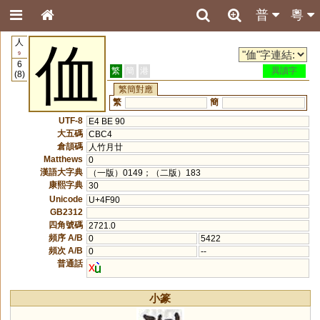
普
粵
人
侐
9
6
繁
簡
港
異讀字
(8)
繁簡對應
繁
簡
UTF-8
E4 BE 90
大五碼
CBC4
倉頡碼
人竹月廿
Matthews
0
漢語大字典
（一版）0149；（二版）183
康熙字典
30
Unicode
U+4F90
GB2312
四角號碼
2721.0
頻序 A/B
0
5422
頻次 A/B
0
--
普通話
x
小篆