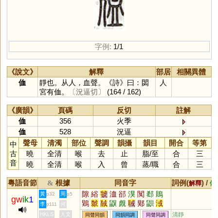
字例:
1/1
《說文》
解釋
部居
相關異體
侐
靜也。从人，血聲。《詩》曰：閟
人
宮有侐。
〔況逼切〕
(164 / 162)
《廣韻》
頁碼
反切
註解
侐
356
火季
侐
528
況逼
聲母
清濁
部位
聲調
韻攝
韻目
開合
等第
中
古
曉
全清
喉
去
止
脂
/
至
合
三
音
曉
全清
喉
入
曾
蒸
/
職
合
三
粵語音節
根據
同音字
詞例(
) /
&
解釋
備
隙
綌
虢
洫
郤
湨
闃
郄
鵙
黃
周
p32
p5
gw
ik
1
鶪
虩
馘
鼳
覤
聝
郹
鼰
淢
李
何
p111
殈
狊
犑
HKLS
人文
清靜
同聲同韻
同韻同調
同聲同調