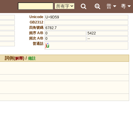
普
粵
Unicode
U+9D59
GB2312
四角號碼
6782.7
頻序 A/B
0
5422
頻次 A/B
0
--
普通話
j
詞例(
) /
解釋
備註