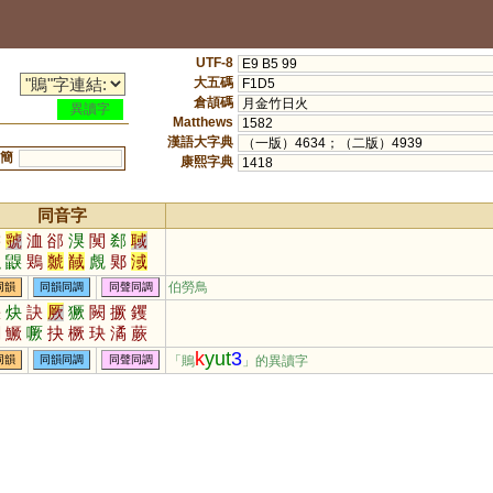
UTF-8
E9 B5 99
大五碼
F1D5
倉頡碼
月金竹日火
異讀字
Matthews
1582
漢語大字典
（一版）4634；（二版）4939
簡
康熙字典
1418
同音字
綌
虢
洫
郤
湨
闃
郄
聝
鼰
鼳
鶪
虩
馘
覤
郹
淢
狊
侐
伯勞鳥
同韻
同韻同調
同聲同調
缺
炔
訣
厥
獗
闕
撅
钁
闋
鱖
噘
抉
橛
玦
潏
蕨
鴃
蟨
趹
觖
芵
鈌
泬
蒛
k
yut
3
「鵙
」的異讀字
同韻
同韻同調
同聲同調
劂
駃
瘚
鐍
孓
璚
憰
鶪
吷
僪
鷢
殌
赽
趉
蚗