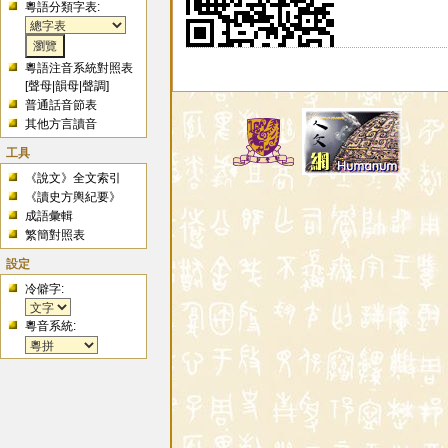
粵語分類字表:
粵語注音系統對照表
[
聲母
|
韻母
|
聲調
]
普通話音節表
其他方言讀音
工具
《說文》全文索引
《讀史方輿紀要》
成語彙輯
繁簡對照表
設定
冷僻字:
粵音系統: