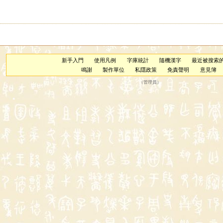
新手入門
使用凡例
字庫統計
隨機漢字
最近被搜索
鳴謝
製作單位
私隱政策
免責聲明
意見簿
（
管理員
）