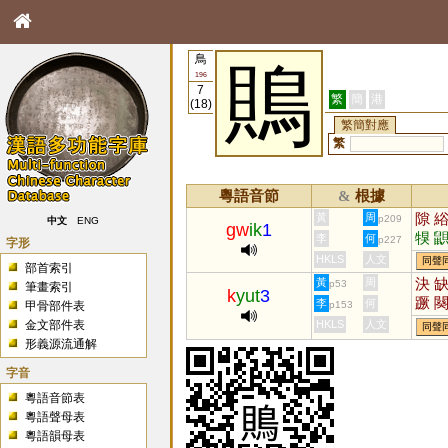
鳥
鵙
196
7
繁
簡
港
(18)
繁簡對應
繁
粵語音節
根據
&
隙
黃
周
p209
中文
ENG
gw
ik
1
犑
李
何
p227
字形
殈
HKLS
人文
同聲
部首索引
決
黃
周
p53
筆畫索引
k
yut
3
蹶
李
何
p153
甲骨部件表
譎
金文部件表
HKLS
人文
同聲
觼
形義源流通解
嶡
字音
粵語音節表
粵語聲母表
粵語韻母表