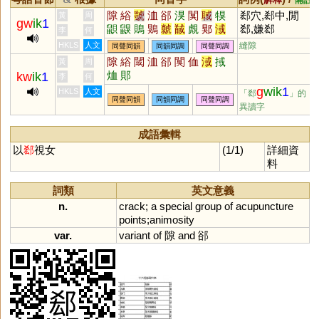
隙
綌
虢
洫
郤
湨
闃
聝
犑
郄穴,郄中,閒
黃
周
gw
ik
1
鼰
鼳
鵙
鶪
虩
馘
覤
郹
淢
郄,嫌郄
李
何
殈
狊
侐
HKLS
人文
縫隙
同聲同韻
同韻同調
同聲同調
隙
綌
閾
洫
郤
闃
侐
淢
掝
黃
周
烅
郥
kw
ik
1
李
何
g
wik
1
HKLS
人文
「郄
」的
同聲同韻
同韻同調
同聲同調
異讀字
成語彙輯
以
郄
視女
(1/1)
詳細資
料
詞類
英文意義
n.
crack
;
a
special
group
of
acupuncture
points
;
animosity
var.
variant
of
隙
and
郤