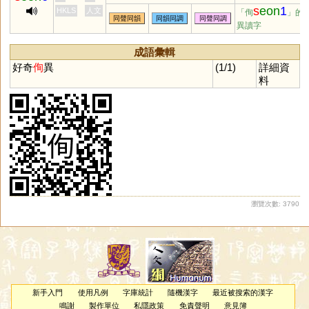
s
eon
1
HKLS
人文
「侚
」的
同聲同韻
同韻同調
同聲同調
異讀字
成語彙輯
好奇
侚
異
(1/1)
詳細資
料
瀏覽次數: 3790
新手入門
使用凡例
字庫統計
隨機漢字
最近被搜索的漢字
鳴謝
製作單位
私隱政策
免責聲明
意見簿