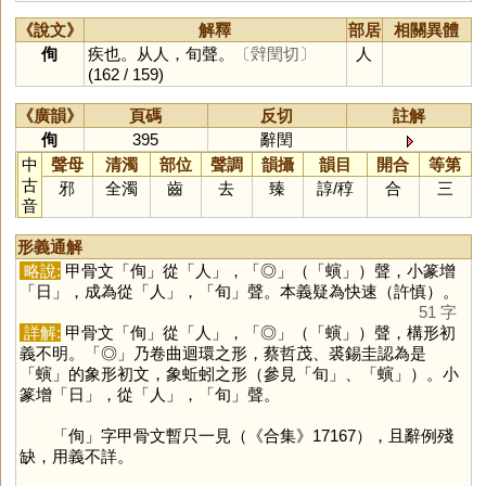
《說文》
解釋
部居
相關異體
侚
疾也。从人，旬聲。
〔辤閏切〕
人
(162 / 159)
《廣韻》
頁碼
反切
註解
侚
395
辭閏
中
聲母
清濁
部位
聲調
韻攝
韻目
開合
等第
古
邪
全濁
齒
去
臻
諄
/
稕
合
三
音
形義通解
略說:
甲骨文「
侚
」從「
人
」，「
◎
」（「
螾
」）聲，小篆增
「
日
」，成為從「
人
」，「
旬
」聲。本義疑為快速（許慎）。
51 字
詳解:
甲骨文「
侚
」從「
人
」，「
◎
」（「
螾
」）聲，構形初
義不明。「
◎
」乃卷曲迴環之形，蔡哲茂、裘錫圭認為是
「
螾
」的象形初文，象蚯蚓之形（參見「
旬
」、「
螾
」）。小
篆增「
日
」，從「
人
」，「
旬
」聲。
「
侚
」字甲骨文暫只一見（《合集》17167），且辭例殘
缺，用義不詳。