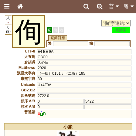
普
粵
人
侚
9
6
繁
簡
港
異讀字
(8)
繁簡對應
繁
簡
UTF-8
E4 BE 9A
大五碼
CBC0
倉頡碼
人心日
Matthews
2920
漢語大字典
（一版）0151；（二版）185
康熙字典
30
Unicode
U+4F9A
GB2312
四角號碼
2722.0
頻序 A/B
0
5422
頻次 A/B
0
--
普通話
x
n
小篆