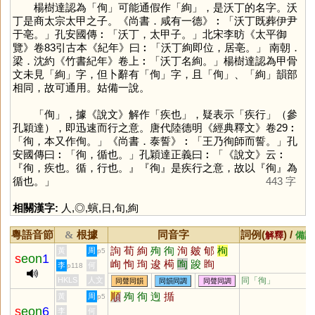
楊樹達認為「
侚
」可能通假作「
絢
」，是沃丁的名字。沃
丁是商太宗太甲之子。《尚書．咸有一德》︰「沃丁既葬伊尹
于亳。」孔安國傳︰「沃丁，太甲子。」北宋李昉《太平御
覽》卷83引古本《紀年》曰︰「沃丁絢即位，居亳。」 南朝．
梁．沈約《竹書紀年》卷上︰「沃丁名絢。」楊樹達認為甲骨
文未見「
絢
」字，但卜辭有「
侚
」字，且「
侚
」、「
絢
」韻部
相同，故可通用。姑備一說。
「
侚
」，據《說文》解作「疾也」，疑表示「疾行」（參
孔穎達），即迅速而行之意。唐代陸德明《經典釋文》卷29︰
「徇，本又作侚。」《尚書．泰誓》︰「王乃徇師而誓。」孔
安國傳曰︰「徇，循也。」孔穎達正義曰︰「《說文》云︰
『徇，疾也。循，行也。』『徇』是疾行之意，故以『徇』為
循也。」
443 字
相關漢字:
人
,
◎
,
螾
,
日
,
旬
,
絢
粵語音節
根據
同音字
詞例(
) /
&
解釋
備註
詢
荀
絢
殉
徇
洵
皴
郇
栒
黃
周
p5
s
eon
1
峋
恂
珣
逡
槆
咰
踆
眴
李
何
p118
HKLS
人文
同「
徇
」
同聲同韻
同韻同調
同聲同調
順
殉
徇
迿
揗
黃
周
p5
s
eon
6
李
何