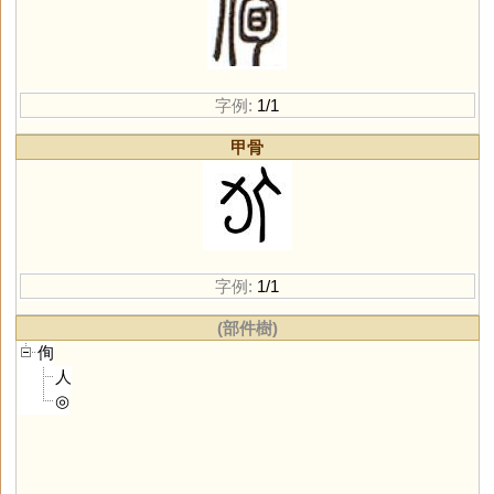
字例:
1/1
甲骨
字例:
1/1
(部件樹)
侚
人
◎