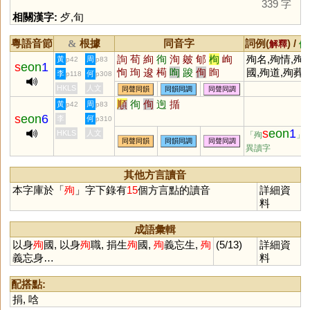
339 字
相關漢字:
歺
,
旬
粵語音節
根據
同音字
詞例(
) /
&
解釋
備
詢
荀
絢
徇
洵
皴
郇
栒
峋
殉名,殉情,殉
黃
周
p42
p83
s
eon
1
恂
珣
逡
槆
咰
踆
侚
眴
國,殉道,殉葬,
李
何
p118
p308
殉節,殉職,殉
HKLS
人文
同聲同韻
同韻同調
同聲同調
順
徇
侚
迿
揗
黃
周
p42
p83
s
eon
6
李
何
p310
s
eon
1
HKLS
人文
「殉
」
同聲同韻
同韻同調
同聲同調
異讀字
其他方言讀音
本字庫於「
殉
」字下錄有
15
個方言點的讀音
詳細資
料
成語彙輯
以身
殉
國, 以身
殉
職, 捐生
殉
國,
殉
義忘生,
殉
(5/13)
詳細資
義忘身…
料
配搭點:
捐
,
唅