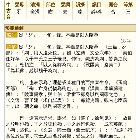
中
聲母
清濁
部位
聲調
韻攝
韻目
開合
等第
古
邪
全濁
齒
去
臻
諄
/
稕
合
三
音
形義通解
略說:
從「
歺
」，「
旬
」聲。本義是以人陪葬。
18 字
詳解:
從「
歺
」，「
旬
」聲。本義是以人陪葬。《玉篇．歹
部》：「殉，用人送死也。」如《左傳．文公六年》：「秦伯
任好卒，以子車氏之三子奄息、仲行、鍼虎為殉，皆秦之良
也。」杜預注：「以人從葬為殉。」《戰國策．秦策二》：
「為我葬，必以魏子為殉。」
「
殉
」也表示為了理想或某種目的而捨棄生命。《玉篇．
歹部》：「殉，亡身從物為殉也。」如《漢書．李廣蘇建
傳》：「陵事親孝，與士信，常奮不顧身以殉國家之急。」
《文選．曹子建〈求自試表〉》：「每覽史籍，觀古忠臣義
士，出一朝之命，以殉國家之難。」
「
殉
」還表示追求、謀求。如《莊子．徐無鬼》：「故目
之於明也殆，耳之於聰也殆，心之於殉也殆。」成玄英疏：
「殉，逐也。」《文選．陸士衡〈豪士賦序〉》：「而游子殉
高位於生前，志士思垂名於身後，受生之分，唯此而已。」