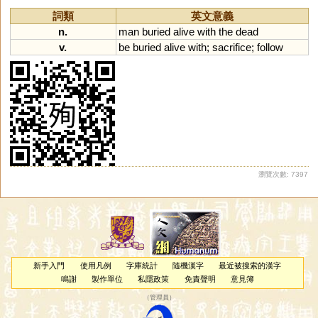
詞類
英文意義
n.
man
buried
alive
with
the
dead
v.
be
buried
alive
with
;
sacrifice
;
follow
瀏覽次數: 7397
新手入門
使用凡例
字庫統計
隨機漢字
最近被搜索的漢字
鳴謝
製作單位
私隱政策
免責聲明
意見簿
（
管理員
）