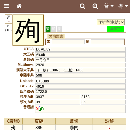
普
粵
歹
殉
78
6
繁
簡
港
異讀字
(10)
繁簡對應
繁
簡
UTF-8
E6 AE 89
大五碼
AEEE
倉頡碼
一弓心日
Matthews
2920
漢語大字典
（一版）1386；（二版）1486
康熙字典
508
Unicode
U+6B89
GB2312
4919
四角號碼
1722.0
頻序 A/B
3937
3163
頻次 A/B
39
35
普通話
x
n
《廣韻》
頁碼
反切
註解
殉
395
辭閏