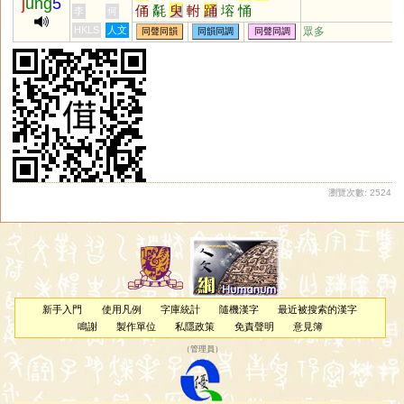
j
ung
5
俑
氄
臾
軵
踊
塎
悀
李
何
HKLS
人文
眾多
同聲同韻
同韻同調
同聲同調
瀏覽次數: 2524
新手入門
使用凡例
字庫統計
隨機漢字
最近被搜索的漢字
鳴謝
製作單位
私隱政策
免責聲明
意見簿
（
管理員
）