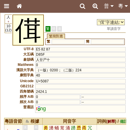
普
粵
人
傇
9
10
繁
簡
港
單讀音字
(12)
繁簡對應
繁
簡
UTF-8
E5 82 87
大五碼
D85F
倉頡碼
人廿尸十
Matthews
0
漢語大字典
（一版）0200；（二版）224
康熙字典
40
Unicode
U+5087
GB2312
四角號碼
2424.1
頻序 A/B
0
--
頻次 A/B
0
--
普通話
r
ng
粵語音節
根據
同音字
詞例(
) /
&
解釋
備註
勇
湧
蛹
茸
涌
踴
恿
甬
冗
黃
周