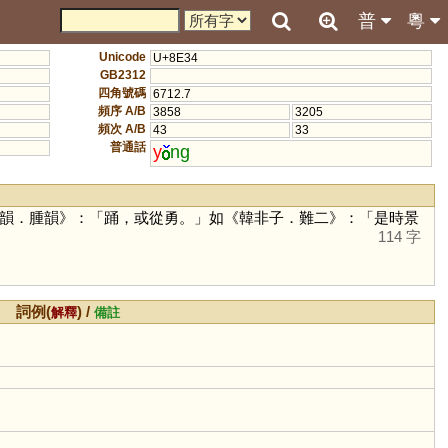
普
粵
Unicode
U+8E34
GB2312
四角號碼
6712.7
頻序 A/B
3858
3205
頻次 A/B
43
33
普通話
y
ng
韻．腫韻》：「踊，或從勇。」如《韓非子．難二》：「是時景
114 字
詞例(
) /
解釋
備註