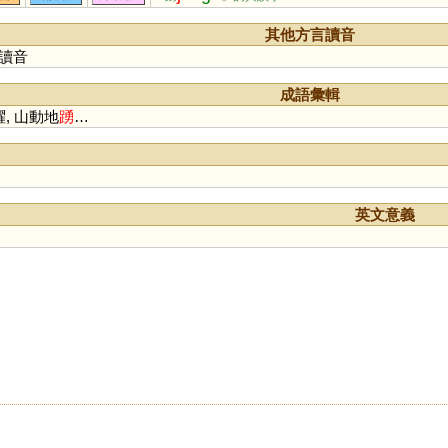
其他方言讀音
讀音
成語彙輯
躍, 山動地
踴
…
英文意義