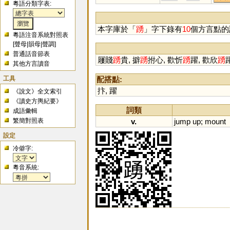
粵語分類字表:
本字庫於「
踴
」字下錄有
10
個方言點的
粵語注音系統對照表
[
聲母
|
韻母
|
聲調
]
普通話音節表
屨賤
踴
貴, 擗
踴
拊心, 歡忻
踴
躍, 歡欣
踴
其他方言讀音
工具
配搭點:
抃
,
躍
《說文》全文索引
《讀史方輿紀要》
詞類
成語彙輯
繁簡對照表
v.
jump
up
;
mount
設定
冷僻字:
粵音系統: