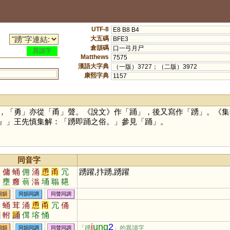
UTF-8
E8 B8 B4
大五碼
BFE3
倉頡碼
口一弓月尸
異讀字
Matthews
7575
漢語大字典
（一版）3727；（二版）3972
康熙字典
1157
，「
勇
」亦從「
甬
」聲。《說文》作「
踊
」，後又寫作「
踴
」。《集
』」王先慎集解：「踴即踊之俗。」參見「
踊
」。
同音字
湧
傭
蛹
佣
涌
恿
甬
冗
踴躍,抃踴,踴躍
俑
壅
癰
蓊
滃
埇
聬
郺
暡
踊
塕
同韻
同韻同調
同聲同調
湧
蛹
茸
涌
恿
甬
冗
俑
臾
軵
踊
傇
塎
悀
j
ung
2
「踴
」的異讀字
同韻
同韻同調
同聲同調