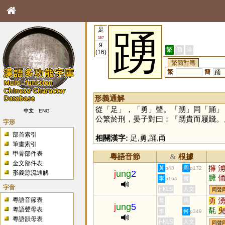
足
踴
157
9
繁
簡
港
(16)
繁簡對應
繁
簡
踊
形義通解
從「
足
」，「
勇
」聲。「
踴
」同「
踊
」
中文
ENG
公繁於刑，晏子對曰：『踴貴而屨賤。
字形
部首索引
相關漢字:
足
,
勇
,
踊
,
甬
筆畫索引
甲骨部件表
粵語音節
根據
&
金文部件表
擁
黃
周
p48
p172
j
ung
2
形義源流通解
臃
李
何
p164
瞈
字音
HKLS
人文
同聲
粵語音節表
勇
黃
周
j
ung
5
粵語聲母表
氄
李
何
p349
粵語韻母表
HKLS
人文
同聲