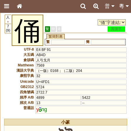
普
粵
人
俑
9
7
繁
簡
港
異讀字
(9)
繁簡對應
繁
簡
UTF-8
E4 BF 91
大五碼
AB4D
倉頡碼
人弓戈月
Matthews
7569
漢語大字典
（一版）0168；（二版）204
康熙字典
32
Unicode
U+4FD1
GB2312
5724
四角號碼
2722.7
頻序 A/B
4899
5422
頻次 A/B
13
--
普通話
y
ng
小篆