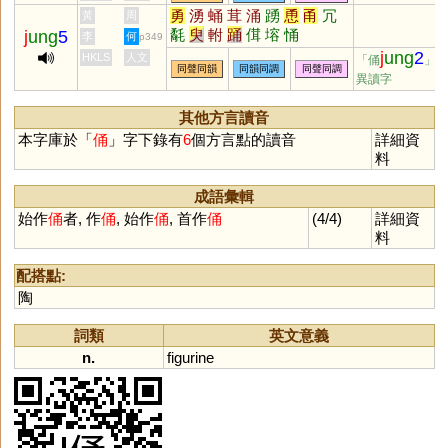
勇
湧
蛹
茸
涌
踴
恿
甬
冗
黃
周
氄
臾
軵
踊
傇
塎
悀
j
ung
5
李
何
p349
j
ung
2
HKLS
人文
「俑
」
同聲同韻
同韻同調
同聲同調
異讀字
其他方言讀音
本字庫於「
俑
」字下錄有
6
個方言點的讀音
詳細資
料
成語彙輯
始作
俑
者, 作
俑
, 始作
俑
, 首作
俑
(4/4)
詳細資
料
配搭點:
陶
詞類
英文意義
n.
figurine