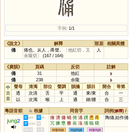
字例:
1/1
《說文》
解釋
部居
相關異體
俑
痛也。从人，甬聲。
〔他紅切，又
人
余隴切〕
(167 / 164)
《廣韻》
頁碼
反切
註解
俑
31
他紅
俑
238
余隴
聲母
清濁
部位
聲調
韻攝
韻目
開合
等第
中
古
透
次清
舌
平
通
東
/
東
合
一
音
以
次濁
喉
上
通
鍾
/
腫
合
三
粵語音節
根據
同音字
詞例(
) /
&
解釋
備
擁
湧
傭
蛹
佣
涌
踴
恿
甬
陶俑,始作俑
黃
周
p48
p6
j
ung
2
冗
臃
壅
癰
蓊
滃
埇
聬
郺
李
何
p164
瞈
暡
踊
塕
HKLS
人文
同聲同韻
同韻同調
同聲同調