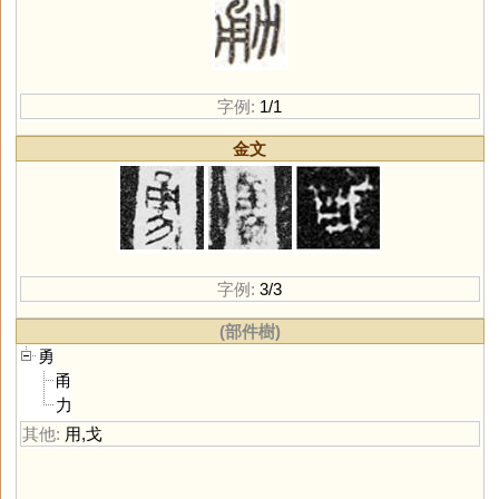
字例:
1/1
金文
字例:
3/3
(部件樹)
勇
甬
力
其他:
用
,
戈