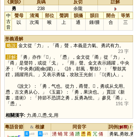
《廣韻》
頁碼
反切
註解
勇
238
余隴
中
聲母
清濁
部位
聲調
韻攝
韻目
開合
等第
古
以
次濁
喉
上
通
鍾
/
腫
合
三
音
形義通解
略說:
金文從「
力
」，「
甬
」聲，本義是力氣、勇武有力。
23 字
詳解:
「
勇
」亦作「
𢦨
」、「
恿
」，金文從「
甬
」從「
力
」，
「
甬
」是聲符，或從「
戈
」，「
用
」聲。金文表示踊躍，中央
矛：「中央勇(踊)龠(躍)」。《詩．邶風．擊鼓》：「擊鼓其
鏜，踊躍用兵。」又表示勇猛，攻敔王光劍：「𢦨(勇)人」。
《說文》：「勇，气也。從力，甬聲。𢦨，勇或从戈用。
恿，古文勇从心。」《玉篇》：「勇，果決也。」賈誼《新
書．道術》：「持節不恐謂之勇，反勇為怯。」參見「
甬
」、
「
恿
」。
191 字
相關漢字:
力
,
甬
,
𢦨
,
恿
,
戈
,
用
粵語音節
根據
同音字
詞例(
) /
&
解釋
備
湧
蛹
茸
涌
踴
恿
甬
冗
俑
勇氣,勇敢,勇
黃
周
p48
p15