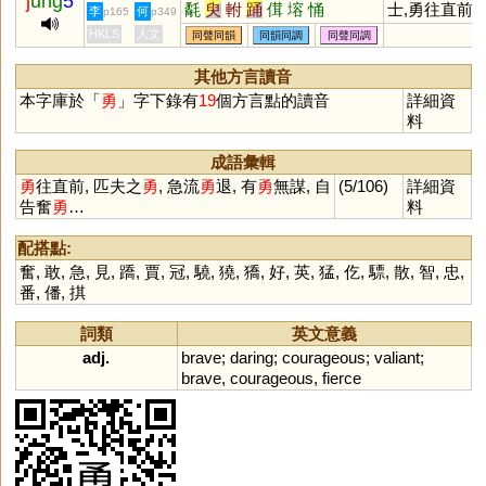
j
ung
5
氄
臾
軵
踊
傇
塎
悀
士,勇往直前,
李
何
p165
p349
猛,急流勇退,
HKLS
人文
同聲同韻
同韻同調
同聲同調
勇無謀
其他方言讀音
本字庫於「
勇
」字下錄有
19
個方言點的讀音
詳細資
料
成語彙輯
勇
往直前, 匹夫之
勇
, 急流
勇
退, 有
勇
無謀, 自
(5/106)
詳細資
告奮
勇
…
料
配搭點:
奮
,
敢
,
急
,
見
,
蹻
,
賈
,
冠
,
驍
,
獟
,
獢
,
好
,
英
,
猛
,
仡
,
驃
,
散
,
智
,
忠
,
番
,
僠
,
掑
詞類
英文意義
adj.
brave
;
daring
;
courageous
;
valiant
;
brave
,
courageous
,
fierce