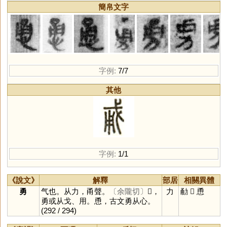
簡帛文字
字例:
7/7
其他
字例:
1/1
《說文》
解釋
部居
相關異體
勇
气也。从力，甬聲。
〔余隴切〕
𢦨，
力
勈
𢦨
恿
勇或从戈、用。恿，古文勇从心。
(292 / 294)