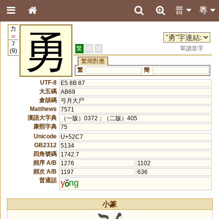
普
粵
力
勇
19
7
繁
簡
港
單讀音字
(9)
繁簡對應
繁
簡
UTF-8
E5 8B 87
大五碼
AB69
倉頡碼
弓月大尸
Matthews
7571
漢語大字典
（一版）0372；（二版）405
康熙字典
75
Unicode
U+52C7
GB2312
5134
四角號碼
1742.7
頻序 A/B
1276
1102
頻次 A/B
1197
636
普通話
y
ng
小篆